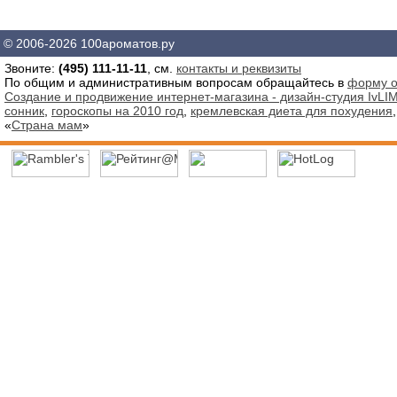
© 2006-2026 100ароматов.ру
Звоните:
(495) 111-11-11
, см.
контакты и реквизиты
По общим и административным вопросам обращайтесь в
форму о
Создание и продвижение интернет-магазина - дизайн-студия IvLIM
сонник
,
гороскопы на 2010 год
,
кремлевская диета для похудения
«
Страна мам
»