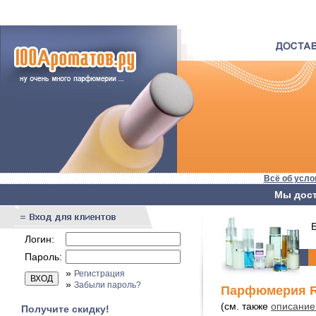
Всё об усло
Мы дост
Бы
Логин:
Пароль:
»
Регистрация
»
Забыли пароль?
Парфюмерия Re
(см. также
описание 
Получите скидку!