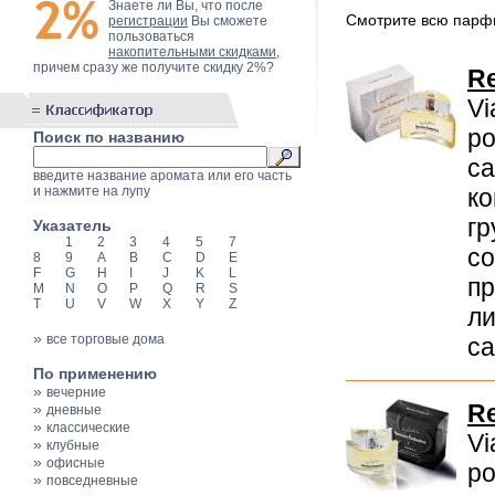
Знаете ли Вы, что после
Смотрите всю пар
регистрации
Вы сможете
пользоваться
накопительными скидками
,
причем сразу же получите скидку 2%?
Re
Vi
ро
Поиск по названию
с
введите название аромата или его часть
и нажмите на лупу
ко
гр
Указатель
1
2
3
4
5
7
со
8
9
A
B
C
D
E
F
G
H
I
J
K
L
пр
M
N
O
P
Q
R
S
T
U
V
W
X
Y
Z
ли
»
все торговые дома
са
По применению
»
вечерние
Re
»
дневные
»
классические
Vi
»
клубные
»
офисные
ро
»
повседневные