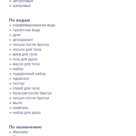
»
цитрусовые
»
шипровые
По видам
»
парфюмированная вода
»
туалетная вода
»
духи
»
дезодорант
»
лосьон после бритья
»
лосьон для тела
»
крем для тела
»
гель для душа
»
масло для тела
»
набор
»
подарочный набор
»
одеколон
»
тестер
»
спрей для тела
»
бальзам после бритья
»
лосьон после бритья
»
мыло
»
шампунь
»
набор для душа
По назначению
»
Женские