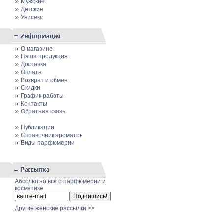
»
Мужские
»
Детские
»
Унисекс
»
О магазине
»
Наша продукция
»
Доставка
»
Оплата
»
Возврат и обмен
»
Скидки
»
График работы
»
Контакты
»
Обратная связь
»
Публикации
»
Cправочник ароматов
»
Виды парфюмерии
Абсолютно всё о парфюмерии и
косметике
Другие женские рассылки >>