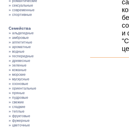
»
с
романтические
»
сексуальные
ко
»
современные
»
спортивные
бе
со
Семейства
и 
»
альдегидные
»
амбровые
"С
»
аппетитные
»
ароматные
це
»
водные
»
гесперидные
»
древесные
»
зеленые
»
кожаные
»
морские
»
мускусные
»
озоновые
»
ориентальные
»
пряные
»
пудровые
»
свежие
»
сладкие
»
теплые
»
фруктовые
»
фужерные
»
цветочные