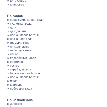
»
цитрусовые
»
шипровые
По видам
»
парфюмированная вода
»
туалетная вода
»
духи
»
дезодорант
»
лосьон после бритья
»
лосьон для тела
»
крем для тела
»
гель для душа
»
масло для тела
»
набор
»
подарочный набор
»
одеколон
»
тестер
»
спрей для тела
»
бальзам после бритья
»
лосьон после бритья
»
мыло
»
шампунь
»
набор для душа
По назначению
»
Женские