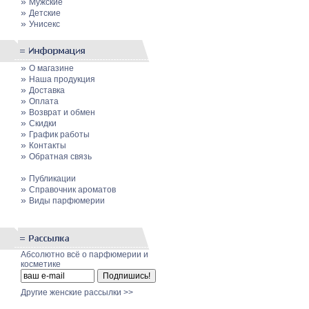
»
Мужские
»
Детские
»
Унисекс
»
О магазине
»
Наша продукция
»
Доставка
»
Оплата
»
Возврат и обмен
»
Скидки
»
График работы
»
Контакты
»
Обратная связь
»
Публикации
»
Cправочник ароматов
»
Виды парфюмерии
Абсолютно всё о парфюмерии и
косметике
Другие женские рассылки >>