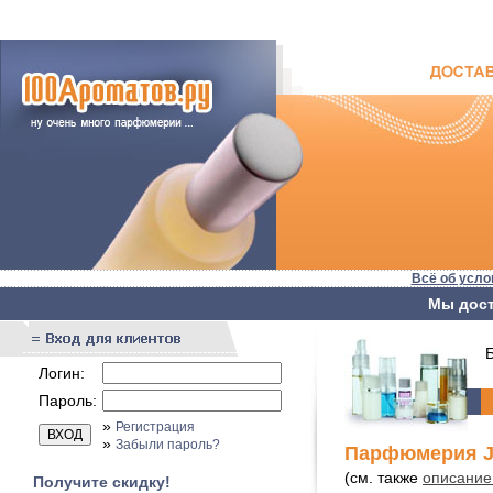
Всё об усло
Мы дост
Бы
Логин:
Пароль:
»
Регистрация
»
Забыли пароль?
Парфюмерия J
(см. также
описание
Получите скидку!