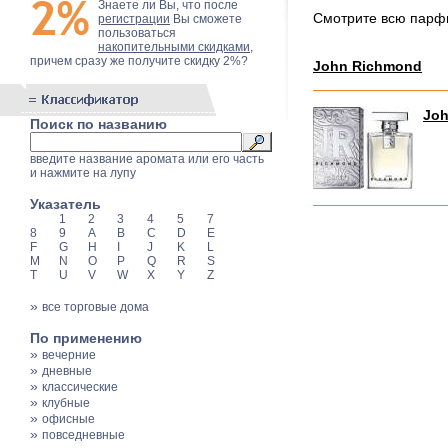
Знаете ли Вы, что после
Смотрите всю пар
регистрации
Вы сможете
пользоваться
накопительными скидками
,
причем сразу же получите скидку 2%?
John Richmond
Joh
Поиск по названию
введите название аромата или его часть
и нажмите на лупу
Указатель
1
2
3
4
5
7
8
9
A
B
C
D
E
F
G
H
I
J
K
L
M
N
O
P
Q
R
S
T
U
V
W
X
Y
Z
»
все торговые дома
По применению
»
вечерние
»
дневные
»
классические
»
клубные
»
офисные
»
повседневные