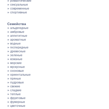
»
романтические
»
сексуальные
»
современные
»
спортивные
Семейства
»
альдегидные
»
амбровые
»
аппетитные
»
ароматные
»
водные
»
гесперидные
»
древесные
»
зеленые
»
кожаные
»
морские
»
мускусные
»
озоновые
»
ориентальные
»
пряные
»
пудровые
»
свежие
»
сладкие
»
теплые
»
фруктовые
»
фужерные
»
цветочные