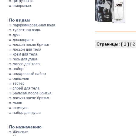
»
цитрусовые
»
шипровые
По видам
»
парфюмированная вода
»
туалетная вода
»
духи
»
дезодорант
Страницы:
[ 1 ]
[
2
»
лосьон после бритья
»
лосьон для тела
»
крем для тела
»
гель для душа
»
масло для тела
»
набор
»
подарочный набор
»
одеколон
»
тестер
»
спрей для тела
»
бальзам после бритья
»
лосьон после бритья
»
мыло
»
шампунь
»
набор для душа
По назначению
»
Женские