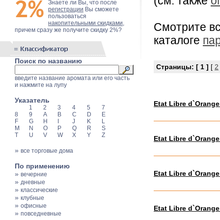
(см. также
о
Знаете ли Вы, что после
регистрации
Вы сможете
пользоваться
накопительными скидками
,
Смотрите в
причем сразу же получите скидку 2%?
каталоге
па
Поиск по названию
Страницы:
[ 1 ]
[
2
введите название аромата или его часть
и нажмите на лупу
Указатель
Etat Libre d`Orange
1
2
3
4
5
7
8
9
A
B
C
D
E
F
G
H
I
J
K
L
M
N
O
P
Q
R
S
T
U
V
W
X
Y
Z
Etat Libre d`Orang
»
все торговые дома
По применению
Etat Libre d`Orange
»
вечерние
»
дневные
»
классические
»
клубные
»
офисные
Etat Libre d`Orang
»
повседневные