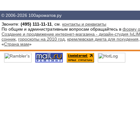
© 2006-2026 100ароматов.ру
Звоните:
(495) 111-11-11
, см.
контакты и реквизиты
По общим и административным вопросам обращайтесь в
форму о
Создание и продвижение интернет-магазина - дизайн-студия IvLIM
сонник
,
гороскопы на 2010 год
,
кремлевская диета для похудения
«
Страна мам
»