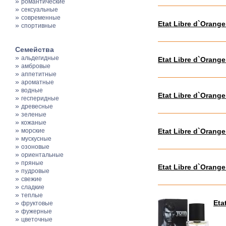
»
романтические
»
сексуальные
»
современные
Etat Libre d`Orang
»
спортивные
Семейства
»
альдегидные
Etat Libre d`Orange 
»
амбровые
»
аппетитные
»
ароматные
»
водные
Etat Libre d`Orange
»
гесперидные
»
древесные
»
зеленые
»
кожаные
»
морские
Etat Libre d`Orang
»
мускусные
»
озоновые
»
ориентальные
»
пряные
Etat Libre d`Orange
»
пудровые
»
свежие
»
сладкие
»
теплые
»
Eta
фруктовые
»
фужерные
»
цветочные