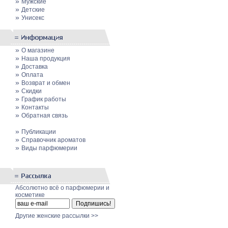
»
Мужские
»
Детские
»
Унисекс
»
О магазине
»
Наша продукция
»
Доставка
»
Оплата
»
Возврат и обмен
»
Скидки
»
График работы
»
Контакты
»
Обратная связь
»
Публикации
»
Cправочник ароматов
»
Виды парфюмерии
Абсолютно всё о парфюмерии и
косметике
Другие женские рассылки >>