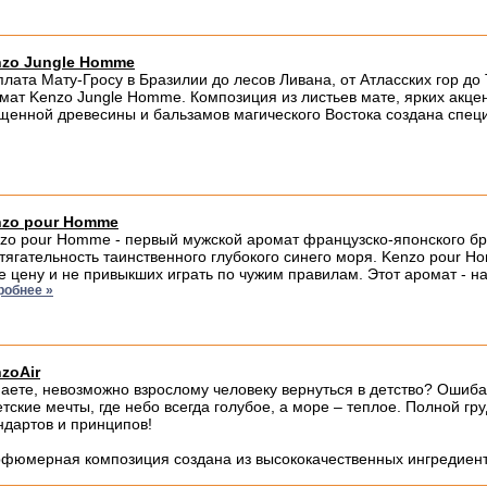
zo Jungle Homme
плата Мату-Гросу в Бразилии до лесов Ливана, от Атласских гор до
мат Kenzo Jungle Homme. Композиция из листьев мате, ярких акцен
щенной древесины и бальзамов магического Востока создана спец
nzo pour Homme
zo pour Homme - первый мужской аромат французско-японского б
тягательность таинственного глубокого синего моря. Kenzo pour 
е цену и не привыкших играть по чужим правилам. Этот аромат - н
робнее »
zoAir
аете, невозможно взрослому человеку вернуться в детство? Ошибае
етские мечты, где небо всегда голубое, а море – теплое. Полной гр
ндартов и принципов!
фюмерная композиция создана из высококачественных ингредиент