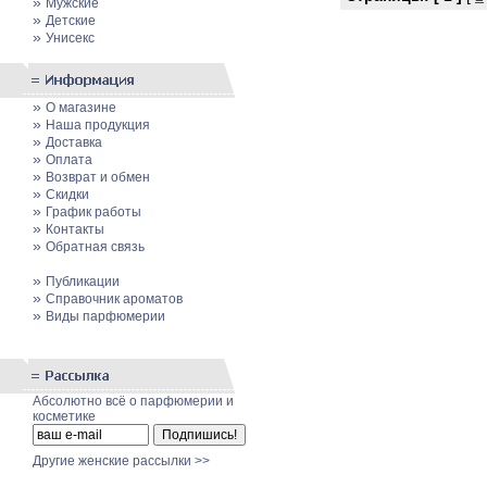
»
Мужские
»
Детские
»
Унисекс
»
О магазине
»
Наша продукция
»
Доставка
»
Оплата
»
Возврат и обмен
»
Скидки
»
График работы
»
Контакты
»
Обратная связь
»
Публикации
»
Cправочник ароматов
»
Виды парфюмерии
Абсолютно всё о парфюмерии и
косметике
Другие женские рассылки >>