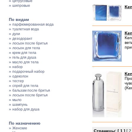
»
цитрусовые
»
шипровые
Ken
По видам
»
парфюмированная вода
»
туалетная вода
Ken
»
духи
Ken
»
дезодорант
вет
»
лосьон после бритья
при
»
лосьон для тела
»
крем для тела
»
гель для душа
»
масло для тела
»
набор
»
подарочный набор
Ke
»
одеколон
Про
»
тестер
чув
»
спрей для тела
(Ke
»
бальзам после бритья
»
лосьон после бритья
»
мыло
»
шампунь
»
набор для душа
По назначению
»
Женские
Страницы:
[ 1 ]
[
2