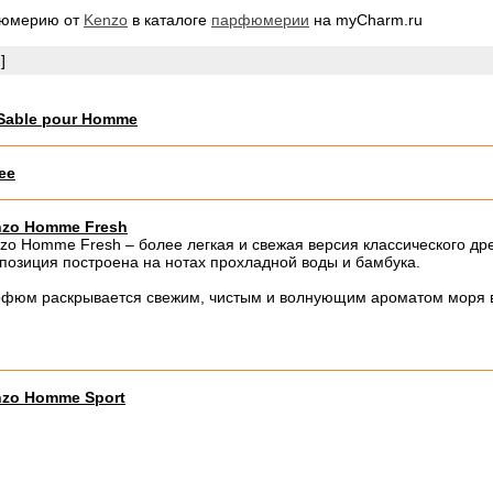
фюмерию от
Kenzo
в каталоге
парфюмерии
на myCharm.ru
]
 Sable pour Homme
ee
zo Homme Fresh
zo Homme Fresh – более легкая и свежая версия классического д
позиция построена на нотах прохладной воды и бамбука.
фюм раскрывается свежим, чистым и волнующим ароматом моря в 
zo Homme Sport