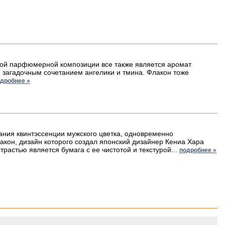
вой парфюмерной композиции все также является аромат
я загадочным сочетанием ангелики и тмина. Флакон тоже
дробнее »
ания квинтэссенции мужского цветка, одновременно
кон, дизайн которого создал японский дизайнер Кениа Хара
трастью является бумага с ее чистотой и текстурой...
подробнее »