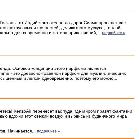
 Тосканы, от Индийского океана до дорог Сиама проведет вас
тов цитрусовых и пряностей, деликатного мускуса, теплой
иально для современно искателя приключений,...
подробнее »
ренда. Основой концепции этого парфюма является
Homme - это древесно-травяной парфюм для мужчин, знающих
асыщенный и легкий одновременно, поэтому его можно...
тесь! KenzoAir перенесет вас туда, где миром правят фантазии
удью вдохни этот свежий воздух и вырвись из будничного мира
ов. Начинается...
подробнее »