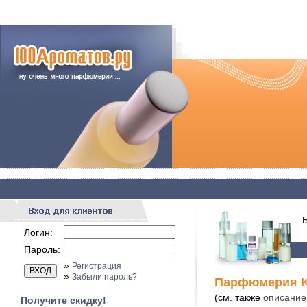
Бы
Логин:
Пароль:
»
Регистрация
»
Забыли пароль?
Парфюмерия K
(см. также
описание
Получите скидку!