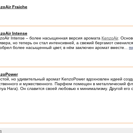
zoAir Fraiche
zoAir Intense
zoAir Intense – более насыщенная версия аромата
KenzoAir
. Осно
ивера, но теперь он стал интенсивней, а свежий бергамот сменилс
обрел более насыщенный цвет, в нём заключен аромат вместе...
по
nzoPower
стой, но удивительный аромат KenzoPower вдохновлен идеей созд
ственного и мужественного. Парфюм помещен в металлический фла
nya Hara). Он славится своей любовью к минимализму. Другой его с
]