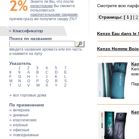
Знаете ли Вы, что после
Смотрите всю пар
регистрации
Вы сможете
пользоваться
накопительными скидками
,
Страницы:
[ 1 ]
[
2
причем сразу же получите скидку 2%?
Kenzo Eau dans le
Поиск по названию
Kenzo Homme Bois
введите название аромата или его часть
и нажмите на лупу
Указатель
Ken
1
2
3
4
5
7
Ken
8
9
A
B
C
D
E
ком
F
G
H
I
J
K
L
M
N
O
P
Q
R
S
Пар
T
U
V
W
X
Y
Z
»
все торговые дома
По применению
»
вечерние
Ken
»
дневные
»
классические
»
клубные
»
офисные
»
повседневные