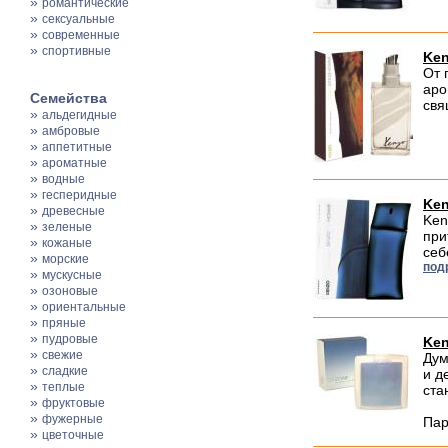
»
романтические
»
сексуальные
»
современные
»
спортивные
Ken
От 
аро
Семейства
свя
»
альдегидные
»
амбровые
»
аппетитные
»
ароматные
»
водные
»
гесперидные
Ke
»
древесные
Ken
»
зеленые
при
»
кожаные
себ
»
морские
под
»
мускусные
»
озоновые
»
ориентальные
»
пряные
»
пудровые
Ken
»
свежие
Дум
»
сладкие
и д
»
теплые
ста
»
фруктовые
»
фужерные
Пар
»
цветочные