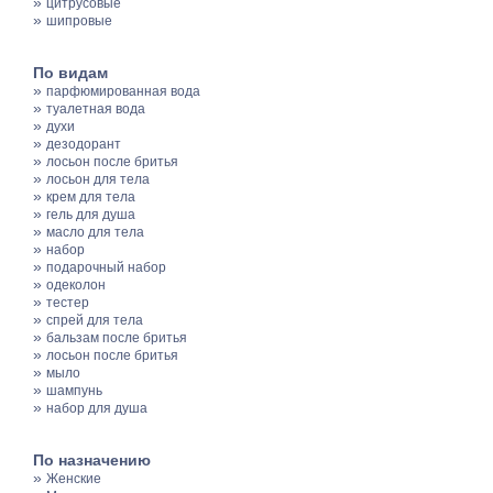
»
цитрусовые
»
шипровые
По видам
»
парфюмированная вода
»
туалетная вода
»
духи
»
дезодорант
»
лосьон после бритья
»
лосьон для тела
»
крем для тела
»
гель для душа
»
масло для тела
»
набор
»
подарочный набор
»
одеколон
»
тестер
»
спрей для тела
»
бальзам после бритья
»
лосьон после бритья
»
мыло
»
шампунь
»
набор для душа
По назначению
»
Женские