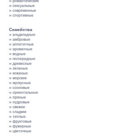
»
романтические
»
сексуальные
»
современные
»
спортивные
Семейства
»
альдегидные
»
амбровые
»
аппетитные
»
ароматные
»
водные
»
гесперидные
»
древесные
»
зеленые
»
кожаные
»
морские
»
мускусные
»
озоновые
»
ориентальные
»
пряные
»
пудровые
»
свежие
»
сладкие
»
теплые
»
фруктовые
»
фужерные
»
цветочные