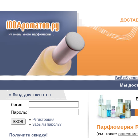
Всё об усло
Мы дост
Бы
Логин:
Пароль:
»
Регистрация
»
Забыли пароль?
Парфюмерия R
(см. также
описание
Получите скидку!