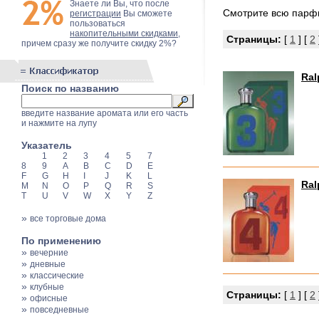
Знаете ли Вы, что после
Смотрите всю пар
регистрации
Вы сможете
пользоваться
накопительными скидками
,
Страницы:
[
1
] [
2
причем сразу же получите скидку 2%?
Ral
Поиск по названию
введите название аромата или его часть
и нажмите на лупу
Указатель
1
2
3
4
5
7
8
9
A
B
C
D
E
F
G
H
I
J
K
L
Ral
M
N
O
P
Q
R
S
T
U
V
W
X
Y
Z
»
все торговые дома
По применению
»
вечерние
»
дневные
»
классические
»
клубные
Страницы:
[
1
] [
2
»
офисные
»
повседневные