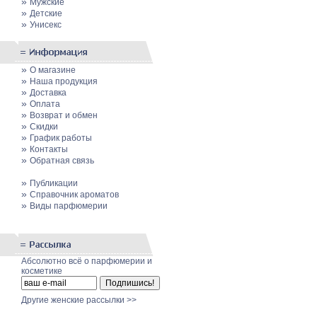
»
Мужские
»
Детские
»
Унисекс
»
О магазине
»
Наша продукция
»
Доставка
»
Оплата
»
Возврат и обмен
»
Скидки
»
График работы
»
Контакты
»
Обратная связь
»
Публикации
»
Cправочник ароматов
»
Виды парфюмерии
Абсолютно всё о парфюмерии и
косметике
Другие женские рассылки >>