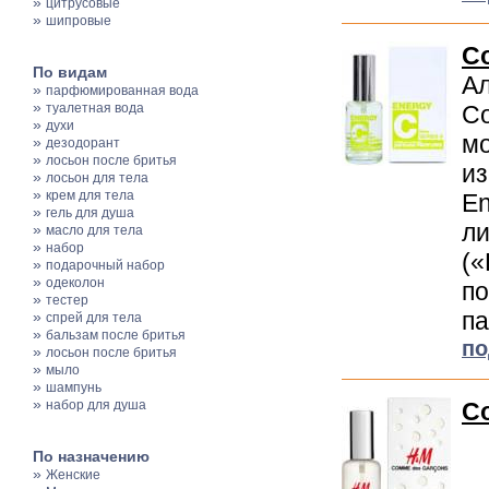
»
цитрусовые
»
шипровые
Co
По видам
Ал
»
парфюмированная вода
»
туалетная вода
Co
»
духи
мо
»
дезодорант
»
лосьон после бритья
из
»
лосьон для тела
»
крем для тела
En
»
гель для душа
ли
»
масло для тела
»
набор
(«
»
подарочный набор
»
одеколон
по
»
тестер
па
»
спрей для тела
»
бальзам после бритья
по
»
лосьон после бритья
»
мыло
»
шампунь
»
набор для душа
C
По назначению
»
Женские