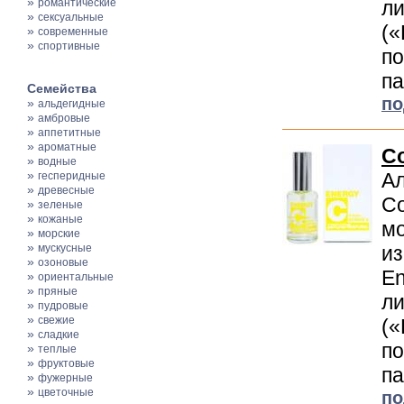
»
романтические
ли
»
сексуальные
(«
»
современные
»
спортивные
по
па
Семейства
по
»
альдегидные
»
амбровые
»
аппетитные
»
ароматные
Co
»
водные
»
Ал
гесперидные
»
древесные
Co
»
зеленые
»
кожаные
мо
»
морские
»
мускусные
из
»
озоновые
En
»
ориентальные
»
пряные
ли
»
пудровые
»
свежие
(«
»
сладкие
по
»
теплые
»
фруктовые
па
»
фужерные
»
цветочные
по