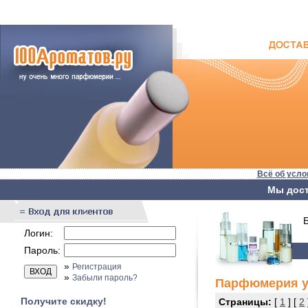
Всё об усло
Мы дост
Бы
Логин:
Пароль:
»
Регистрация
»
Забыли пароль?
Парфюмерия у
Получите скидку!
Страницы:
[
1
] [
2