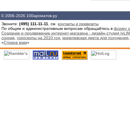
© 2006-2026 100ароматов.ру
Звоните:
(495) 111-11-11
, см.
контакты и реквизиты
По общим и административным вопросам обращайтесь в
форму о
Создание и продвижение интернет-магазина - дизайн-студия IvLIM
сонник
,
гороскопы на 2010 год
,
кремлевская диета для похудения
«
Страна мам
»