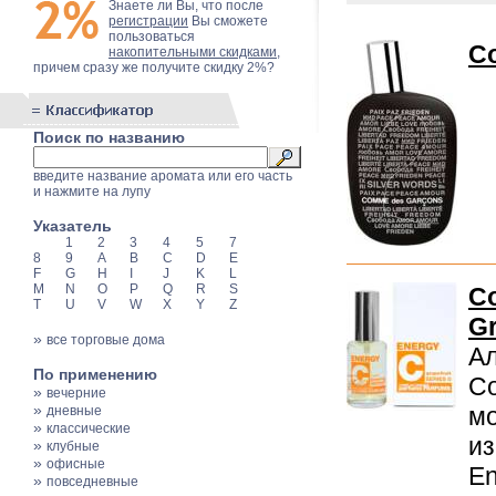
Знаете ли Вы, что после
регистрации
Вы сможете
пользоваться
Co
накопительными скидками
,
причем сразу же получите скидку 2%?
Поиск по названию
введите название аромата или его часть
и нажмите на лупу
Указатель
1
2
3
4
5
7
8
9
A
B
C
D
E
F
G
H
I
J
K
L
M
N
O
P
Q
R
S
Co
T
U
V
W
X
Y
Z
Gr
»
все торговые дома
Ал
По применению
Co
»
вечерние
»
мо
дневные
»
классические
из
»
клубные
»
офисные
En
»
повседневные