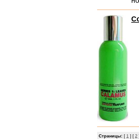
но
Co
Страницы:
[
1
] [
2