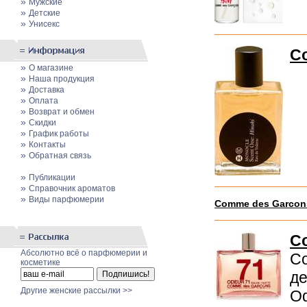
»
Мужские
»
Детские
»
Унисекс
Co
»
О магазине
»
Наша продукция
»
Доставка
»
Оплата
»
Возврат и обмен
»
Скидки
»
График работы
»
Контакты
»
Обратная связь
»
Публикации
»
Cправочник ароматов
»
Виды парфюмерии
Comme des Garcon
C
Абсолютно всё о парфюмерии и
Co
косметике
де
Другие женские рассылки >>
Od