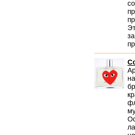
со
пр
пр
Эт
за
пр
C
Ар
на
бр
кр
фл
му
Ос
ла