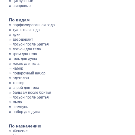
»
цитрусовые
»
шипровые
По видам
»
парфюмированная вода
»
туалетная вода
»
духи
»
дезодорант
»
лосьон после бритья
»
лосьон для тела
»
крем для тела
»
гель для душа
»
масло для тела
»
набор
»
подарочный набор
»
одеколон
»
тестер
»
спрей для тела
»
бальзам после бритья
»
лосьон после бритья
»
мыло
»
шампунь
»
набор для душа
По назначению
»
Женские