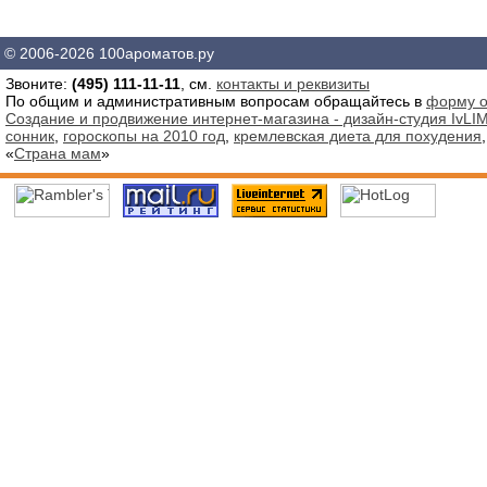
© 2006-2026 100ароматов.ру
Звоните:
(495) 111-11-11
, см.
контакты и реквизиты
По общим и административным вопросам обращайтесь в
форму о
Создание и продвижение интернет-магазина - дизайн-студия IvLIM
сонник
,
гороскопы на 2010 год
,
кремлевская диета для похудения
«
Страна мам
»