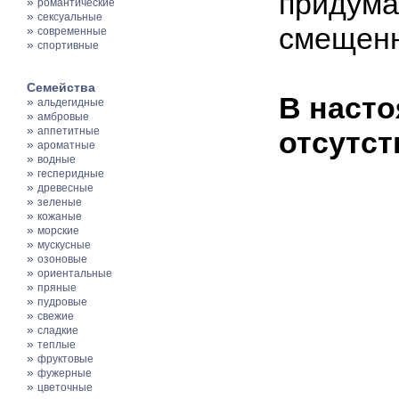
придумал
»
романтические
»
сексуальные
смещенн
»
современные
»
спортивные
Семейства
В насто
»
альдегидные
»
амбровые
»
аппетитные
отсутст
»
ароматные
»
водные
»
гесперидные
»
древесные
»
зеленые
»
кожаные
»
морские
»
мускусные
»
озоновые
»
ориентальные
»
пряные
»
пудровые
»
свежие
»
сладкие
»
теплые
»
фруктовые
»
фужерные
»
цветочные