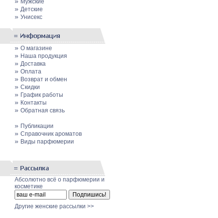
»
Мужские
»
Детские
»
Унисекс
»
О магазине
»
Наша продукция
»
Доставка
»
Оплата
»
Возврат и обмен
»
Скидки
»
График работы
»
Контакты
»
Обратная связь
»
Публикации
»
Cправочник ароматов
»
Виды парфюмерии
Абсолютно всё о парфюмерии и
косметике
Другие женские рассылки >>