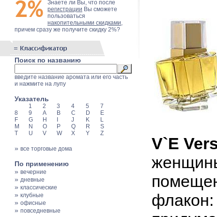
Знаете ли Вы, что после
регистрации
Вы сможете
пользоваться
накопительными скидками
,
причем сразу же получите скидку 2%?
Поиск по названию
введите название аромата или его часть
и нажмите на лупу
Указатель
1
2
3
4
5
7
8
9
A
B
C
D
E
F
G
H
I
J
K
L
M
N
O
P
Q
R
S
T
U
V
W
X
Y
Z
V`E Ver
»
все торговые дома
женщины
По применению
»
вечерние
помещен
»
дневные
»
классические
»
флакон:
клубные
»
офисные
»
повседневные