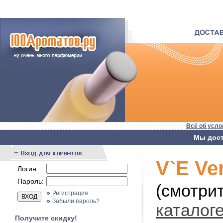
Всё об усло
Мы дост
V`E Ve
Логин:
Пароль:
(смотри
»
Регистрация
»
Забыли пароль?
каталог
Получите скидку!