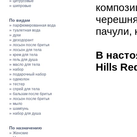
»
цитрусовые
компози
»
шипровые
черешня,
По видам
»
парфюмированная вода
пачули, 
»
туалетная вода
»
духи
»
дезодорант
»
лосьон после бритья
»
лосьон для тела
В насто
»
крем для тела
»
гель для душа
Hills R
»
масло для тела
»
набор
»
подарочный набор
»
одеколон
»
тестер
»
спрей для тела
»
бальзам после бритья
»
лосьон после бритья
»
мыло
»
шампунь
»
набор для душа
По назначению
»
Женские