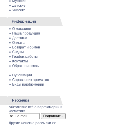
»
Мужские
»
Детские
»
Унисекс
»
О магазине
»
Наша продукция
»
Доставка
»
Оплата
»
Возврат и обмен
»
Скидки
»
График работы
»
Контакты
»
Обратная связь
»
Публикации
»
Cправочник ароматов
»
Виды парфюмерии
Абсолютно всё о парфюмерии и
косметике
Другие женские рассылки >>