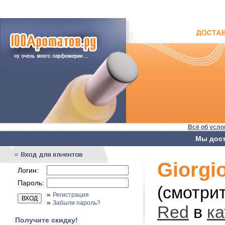
Всё об усло
Мы дост
Giorgio
Логин:
Пароль:
(смотри
»
Регистрация
»
Забыли пароль?
Red
в
к
Получите скидку!