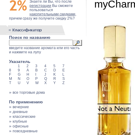
myCharm
Знаете ли Вы, что после
регистрации
Вы сможете
пользоваться
накопительными скидками
,
причем сразу же получите скидку 2%?
Поиск по названию
введите название аромата или его часть
и нажмите на лупу
Указатель
1
2
3
4
5
7
8
9
A
B
C
D
E
F
G
H
I
J
K
L
M
N
O
P
Q
R
S
T
U
V
W
X
Y
Z
»
все торговые дома
По применению
»
вечерние
»
дневные
»
классические
»
клубные
»
офисные
»
повседневные