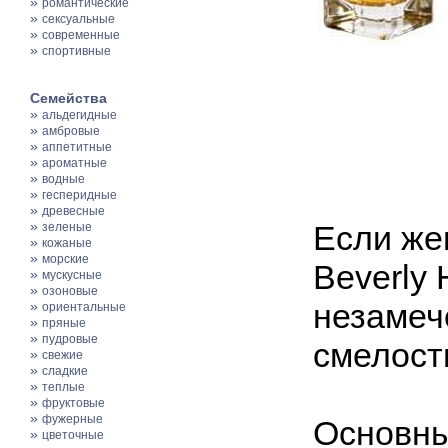
»
романтические
»
сексуальные
»
современные
»
спортивные
Семейства
»
альдегидные
»
амбровые
»
аппетитные
»
ароматные
»
водные
»
гесперидные
»
древесные
»
Если же
зеленые
»
кожаные
»
морские
Beverly 
»
мускусные
»
озоновые
незамеч
»
ориентальные
»
пряные
»
пудровые
смелост
»
свежие
»
сладкие
»
теплые
»
фруктовые
»
фужерные
Основн
»
цветочные