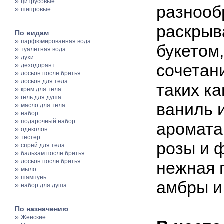
»
цитрусовые
разнооб
»
шипровые
раскрыв
По видам
»
парфюмированная вода
букетом
»
туалетная вода
»
духи
»
сочетан
дезодорант
»
лосьон после бритья
»
лосьон для тела
таких ка
»
крем для тела
»
гель для душа
ваниль 
»
масло для тела
»
набор
»
подарочный набор
аромата
»
одеколон
»
тестер
розы и ф
»
спрей для тела
»
бальзам после бритья
»
лосьон после бритья
нежная 
»
мыло
»
шампунь
амбры и
»
набор для душа
По назначению
»
Женские