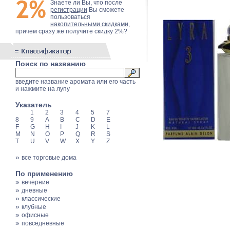
Знаете ли Вы, что после
регистрации
Вы сможете
пользоваться
накопительными скидками
,
причем сразу же получите скидку 2%?
Поиск по названию
введите название аромата или его часть
и нажмите на лупу
Указатель
1
2
3
4
5
7
8
9
A
B
C
D
E
F
G
H
I
J
K
L
M
N
O
P
Q
R
S
T
U
V
W
X
Y
Z
»
все торговые дома
По применению
»
вечерние
»
дневные
»
классические
»
клубные
»
офисные
»
повседневные