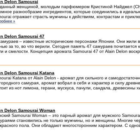
in Delon Samourai
данный женщиной, молодым парфюмером Кристиной Найджел (Chris
омное разнообразие ингредиентов, которые соединились в идеаль
ourai отражает страсть мужчины к действиям, контрастам и приключ
робнее »
in Delon Samourai 47
самураев – известные исторические персонажи Японии. Они жили в н
нью за то, во что верили. Сегодня память 47 самураев почитается
ти и смелости. Концепция аромата Samourai 47 от Alain Delon воск
in Delon Samourai Katana
ourai Katana от Alain Delon - аромат для сильного и самодостаточ
городного самурая, аромат вобрал в себя и характер и силу древ
тоит из нот лимона, герани, мускуса, пачули, сандала, древесины х
in Delon Samourai Woman
ский Samourai Woman – это парный аромат для мужского Samourai
ураями становились не только мужчины, но и женщины. Многие ч
красного пола. Они обладают многосторонним характером. С одной 