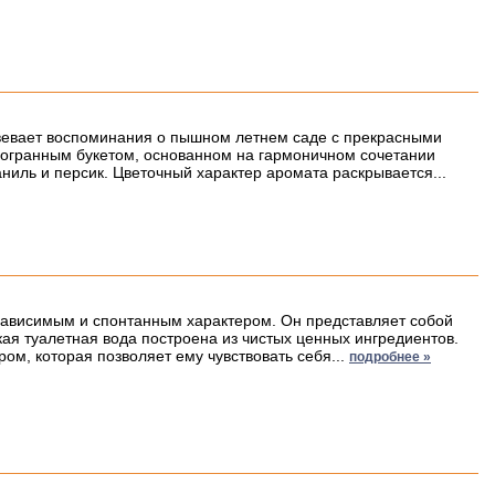
авевает воспоминания о пышном летнем саде с прекрасными
гогранным букетом, основанном на гармоничном сочетании
аниль и персик. Цветочный характер аромата раскрывается...
езависимым и спонтанным характером. Он представляет собой
я туалетная вода построена из чистых ценных ингредиентов.
м, которая позволяет ему чувствовать себя...
подробнее »