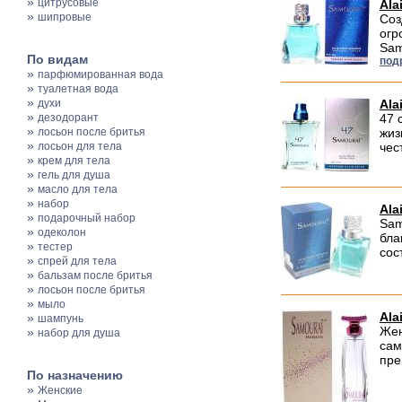
»
цитрусовые
Ala
»
шипровые
Соз
огр
Sam
По видам
под
»
парфюмированная вода
»
туалетная вода
»
духи
Ala
»
дезодорант
47 
»
лосьон после бритья
жиз
»
лосьон для тела
чес
»
крем для тела
»
гель для душа
»
масло для тела
»
набор
Ala
»
подарочный набор
Sam
»
одеколон
бла
»
тестер
сос
»
спрей для тела
»
бальзам после бритья
»
лосьон после бритья
»
мыло
Ala
»
шампунь
Жен
»
набор для душа
сам
пре
По назначению
»
Женские