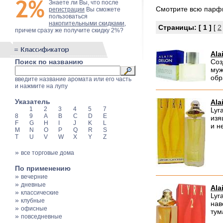
Знаете ли Вы, что после
Смотрите всю пар
регистрации
Вы сможете
пользоваться
накопительными скидками
,
Страницы:
[ 1 ]
[
2
причем сразу же получите скидку 2%?
Ala
Поиск по названию
Соз
муж
обр
введите название аромата или его часть
и нажмите на лупу
Указатель
Ala
1
2
3
4
5
7
Lyr
8
9
A
B
C
D
E
изя
F
G
H
I
J
K
L
и н
M
N
O
P
Q
R
S
T
U
V
W
X
Y
Z
»
все торговые дома
По применению
»
вечерние
»
дневные
Ala
»
классические
Lyr
»
клубные
нав
»
офисные
тум
»
повседневные