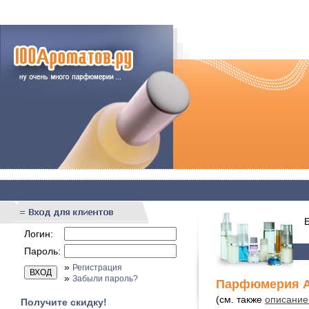
Бы
Логин:
Пароль:
»
Регистрация
»
Забыли пароль?
Парфюмерия Al
(см. также
описание 
Получите скидку!