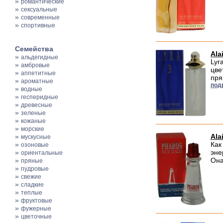
»
романтические
»
сексуальные
»
современные
»
спортивные
Семейства
Ala
»
альдегидные
Lyr
»
амбровые
цве
»
аппетитные
пря
»
ароматные
под
»
водные
»
гесперидные
»
древесные
»
зеленые
»
кожаные
»
морские
»
Ala
мускусные
»
Как
озоновые
»
эне
ориентальные
»
Она
пряные
»
пудровые
»
свежие
»
сладкие
»
теплые
»
фруктовые
»
фужерные
»
цветочные