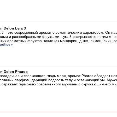
in Delon Lyra 3
a 3 – это современный аромат с романтическим характером. Он н
тами и разнообразными фруктами. Lyra 3 раскрывается ярким мно
ных ароматных фруктов, таких как мандарин, дыня, лимон, личи, в
робнее »
in Delon Pharos
 загадочная и сверкающая гладь моря, аромат Pharos обладает н
ргичный парфюм, дарящий бодрость телу и освежающий ум. Мужска
 отражает гармонию современного мужчины с окружающим его миро