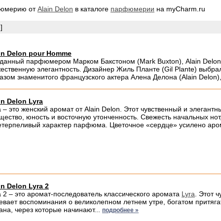
фюмерию от
Alain Delon
в каталоге
парфюмерии
на myCharm.ru
]
in Delon pour Homme
данный парфюмером Марком Бакстоном (Mark Buxton), Alain Delon
ественную элегантность. Дизайнер Жиль Планте (Gil Plante) выбра
азом знаменитого французского актера Алена Делона (Alain Delon),
in Delon Lyra
a – это женский аромат от Alain Delon. Этот чувственный и элеган
щество, юность и восточную утонченность. Свежесть начальных но
етерпеливый характер парфюма. Цветочное «сердце» усилено аром
in Delon Lyra 2
a 2 – это аромат-последователь классического аромата
Lyra
. Этот 
евает воспоминания о великолепном летнем утре, богатом притяг
ана, через которые начинают...
подробнее »