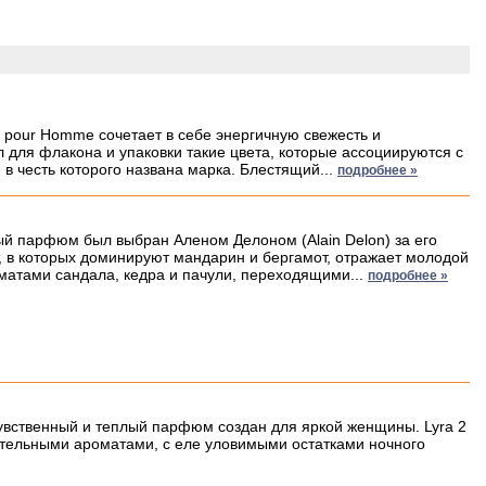
 pour Homme сочетает в себе энергичную свежесть и
л для флакона и упаковки такие цвета, которые ассоциируются с
 в честь которого названа марка. Блестящий...
подробнее »
тный парфюм был выбран Аленом Делоном (Alain Delon) за его
т, в которых доминируют мандарин и бергамот, отражает молодой
атами сандала, кедра и пачули, переходящими...
подробнее »
чувственный и теплый парфюм создан для яркой женщины. Lyra 2
ательными ароматами, с еле уловимыми остатками ночного