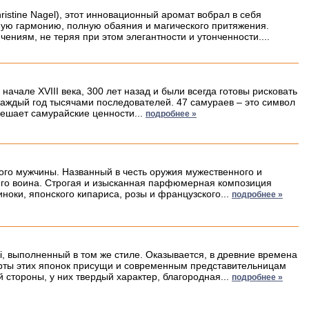
tine Nagel), этот инновационный аромат вобрал в себя
ную гармонию, полную обаяния и магического притяжения.
ениям, не теряя при этом элегантности и утонченности....
ачале XVIII века, 300 лет назад и были всегда готовы рисковать
 каждый год тысячами последователей. 47 самураев – это символ
решает самурайские ценности...
подробнее »
ного мужчины. Названный в честь оружия мужественного и
него воина. Строгая и изысканная парфюмерная композиция
иноки, японского кипариса, розы и французского...
подробнее »
, выполненный в том же стиле. Оказывается, в древние времена
ерты этих японок присущи и современным представительницам
стороны, у них твердый характер, благородная...
подробнее »