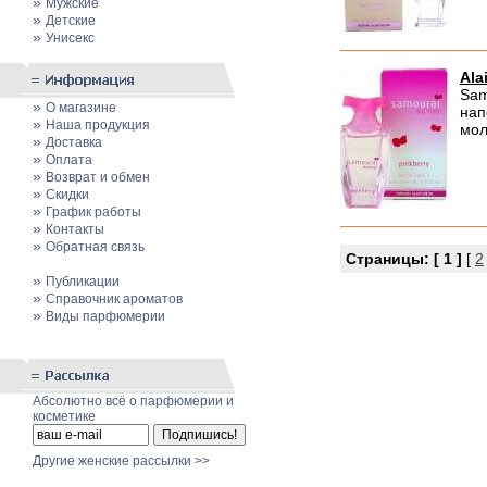
»
Мужские
»
Детские
»
Унисекс
Ala
Sam
»
О магазине
нап
»
Наша продукция
мол
»
Доставка
»
Оплата
»
Возврат и обмен
»
Скидки
»
График работы
»
Контакты
»
Обратная связь
Страницы:
[ 1 ]
[
2
»
Публикации
»
Cправочник ароматов
»
Виды парфюмерии
Абсолютно всё о парфюмерии и
косметике
Другие женские рассылки >>