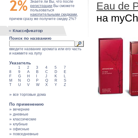
Знаете ли Вы, что после
Eau de 
регистрации
Вы сможете
пользоваться
на myCh
накопительными скидками
,
причем сразу же получите скидку 2%?
Поиск по названию
введите название аромата или его часть
и нажмите на лупу
Указатель
1
2
3
4
5
7
8
9
A
B
C
D
E
F
G
H
I
J
K
L
M
N
O
P
Q
R
S
T
U
V
W
X
Y
Z
»
все торговые дома
По применению
»
вечерние
»
дневные
»
классические
»
клубные
»
офисные
»
повседневные