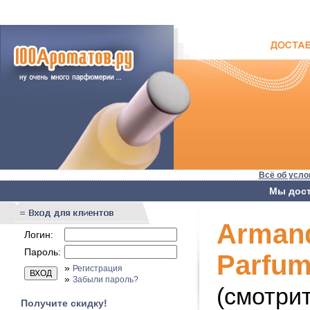
Всё об усло
Мы дост
Armand
Логин:
Пароль:
Parfu
»
Регистрация
»
Забыли пароль?
(смотри
Получите скидку!