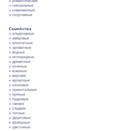
»
романтические
»
сексуальные
»
современные
»
спортивные
Семейства
»
альдегидные
»
амбровые
»
аппетитные
»
ароматные
»
водные
»
гесперидные
»
древесные
»
зеленые
»
кожаные
»
морские
»
мускусные
»
озоновые
»
ориентальные
»
пряные
»
пудровые
»
свежие
»
сладкие
»
теплые
»
фруктовые
»
фужерные
»
цветочные