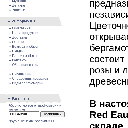
предназ
»
Мужские
»
Детские
»
Унисекс
независ
Цветочн
»
О магазине
»
Наша продукция
открыва
»
Доставка
»
Оплата
бергамо
»
Возврат и обмен
»
Скидки
»
состоит
График работы
»
Контакты
»
Обратная связь
розы и л
»
Публикации
древесны
»
Cправочник ароматов
»
Виды парфюмерии
В насто
Абсолютно всё о парфюмерии и
косметике
Red Eau
Другие женские рассылки >>
складе.