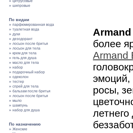
»
цитрусовые
»
шипровые
По видам
»
парфюмированная вода
Armand 
»
туалетная вода
»
духи
»
дезодорант
более я
»
лосьон после бритья
»
лосьон для тела
Armand 
»
крем для тела
»
гель для душа
»
масло для тела
головок
»
набор
»
подарочный набор
эмоций,
»
одеколон
»
тестер
»
спрей для тела
росы, з
»
бальзам после бритья
»
лосьон после бритья
цветочн
»
мыло
»
шампунь
»
летнего 
набор для душа
беззабо
По назначению
»
Женские