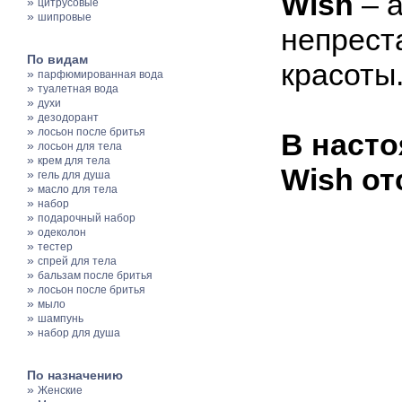
Wish
– а
»
цитрусовые
»
шипровые
непрест
По видам
красоты
»
парфюмированная вода
»
туалетная вода
»
духи
»
дезодорант
»
лосьон после бритья
В насто
»
лосьон для тела
»
крем для тела
Wish от
»
гель для душа
»
масло для тела
»
набор
»
подарочный набор
»
одеколон
»
тестер
»
спрей для тела
»
бальзам после бритья
»
лосьон после бритья
»
мыло
»
шампунь
»
набор для душа
По назначению
»
Женские