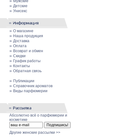
»
Мужские
»
Детские
»
Унисекс
»
О магазине
»
Наша продукция
»
Доставка
»
Оплата
»
Возврат и обмен
»
Скидки
»
График работы
»
Контакты
»
Обратная связь
»
Публикации
»
Cправочник ароматов
»
Виды парфюмерии
Абсолютно всё о парфюмерии и
косметике
Другие женские рассылки >>