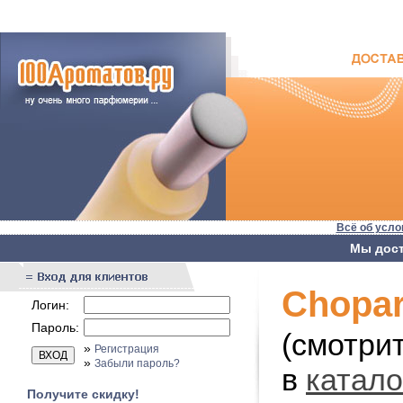
Всё об усло
Мы дост
Chopar
Логин:
Пароль:
(смотри
»
Регистрация
»
Забыли пароль?
в
катал
Получите скидку!