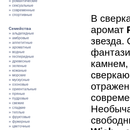
»
романтические
»
сексуальные
»
современные
»
спортивные
В сверк
аромат
Семейства
»
альдегидные
»
звезда.
амбровые
»
аппетитные
»
ароматные
фантази
»
водные
»
гесперидные
камнем,
»
древесные
»
зеленые
»
кожаные
сверкаю
»
морские
»
мускусные
отражен
»
озоновые
»
ориентальные
»
пряные
совреме
»
пудровые
»
свежие
Необыча
»
сладкие
»
теплые
»
свободн
фруктовые
»
фужерные
»
цветочные