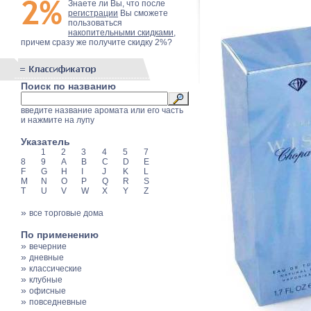
Знаете ли Вы, что после
регистрации
Вы сможете
пользоваться
накопительными скидками
,
причем сразу же получите скидку 2%?
Поиск по названию
введите название аромата или его часть
и нажмите на лупу
Указатель
1
2
3
4
5
7
8
9
A
B
C
D
E
F
G
H
I
J
K
L
M
N
O
P
Q
R
S
T
U
V
W
X
Y
Z
»
все торговые дома
По применению
»
вечерние
»
дневные
»
классические
»
клубные
»
офисные
»
повседневные