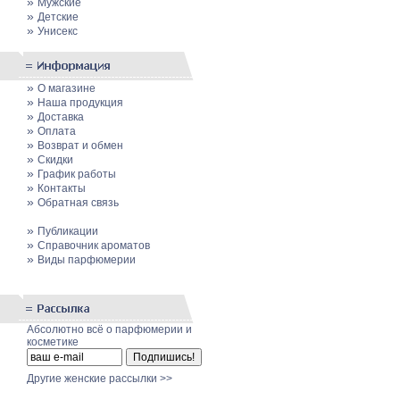
»
Мужские
»
Детские
»
Унисекс
»
О магазине
»
Наша продукция
»
Доставка
»
Оплата
»
Возврат и обмен
»
Скидки
»
График работы
»
Контакты
»
Обратная связь
»
Публикации
»
Cправочник ароматов
»
Виды парфюмерии
Абсолютно всё о парфюмерии и
косметике
Другие женские рассылки >>