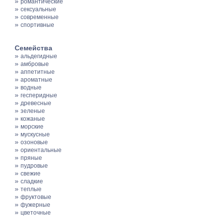
»
романтические
»
сексуальные
»
современные
»
спортивные
Семейства
»
альдегидные
»
амбровые
»
аппетитные
»
ароматные
»
водные
»
гесперидные
»
древесные
»
зеленые
»
кожаные
»
морские
»
мускусные
»
озоновые
»
ориентальные
»
пряные
»
пудровые
»
свежие
»
сладкие
»
теплые
»
фруктовые
»
фужерные
»
цветочные