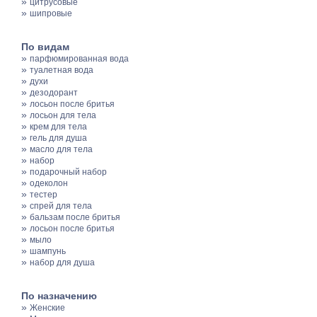
»
цитрусовые
»
шипровые
По видам
»
парфюмированная вода
»
туалетная вода
»
духи
»
дезодорант
»
лосьон после бритья
»
лосьон для тела
»
крем для тела
»
гель для душа
»
масло для тела
»
набор
»
подарочный набор
»
одеколон
»
тестер
»
спрей для тела
»
бальзам после бритья
»
лосьон после бритья
»
мыло
»
шампунь
»
набор для душа
По назначению
»
Женские