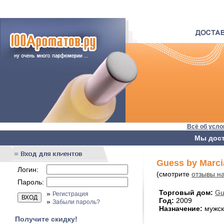
Всё об усло
Мы дост
Guess by Marci
Логин:
(смотрите
отзывы на
Пароль:
Торговый дом:
Gu
»
Регистрация
Год:
2009
»
Забыли пароль?
Назначение:
мужск
Получите скидку!