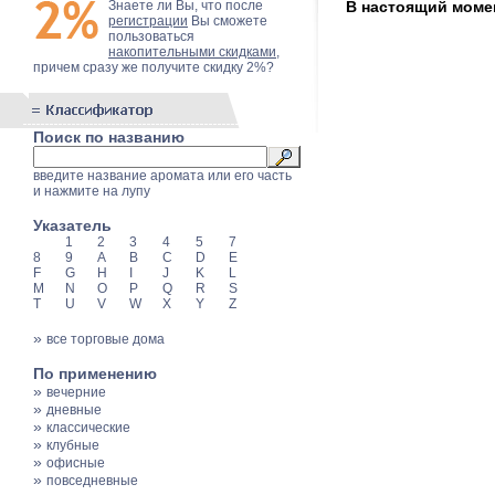
Знаете ли Вы, что после
В настоящий момен
регистрации
Вы сможете
пользоваться
накопительными скидками
,
причем сразу же получите скидку 2%?
Поиск по названию
введите название аромата или его часть
и нажмите на лупу
Указатель
1
2
3
4
5
7
8
9
A
B
C
D
E
F
G
H
I
J
K
L
M
N
O
P
Q
R
S
T
U
V
W
X
Y
Z
»
все торговые дома
По применению
»
вечерние
»
дневные
»
классические
»
клубные
»
офисные
»
повседневные