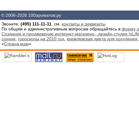
© 2006-2026 100ароматов.ру
Звоните:
(495) 111-11-11
, см.
контакты и реквизиты
По общим и административным вопросам обращайтесь в
форму о
Создание и продвижение интернет-магазина - дизайн-студия IvLIM
сонник
,
гороскопы на 2010 год
,
кремлевская диета для похудения
«
Страна мам
»