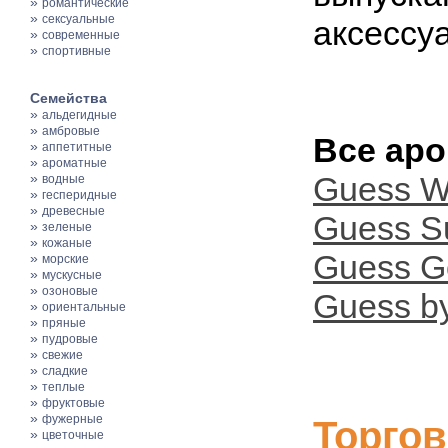
»
романтические
»
сексуальные
аксессу
»
современные
»
спортивные
Семейства
»
альдегидные
»
амбровые
Все аро
»
аппетитные
»
ароматные
»
Guess 
водные
»
гесперидные
»
древесные
Guess S
»
зеленые
»
кожаные
Guess G
»
морские
»
мускусные
»
озоновые
Guess by
»
ориентальные
»
пряные
»
пудровые
»
свежие
»
сладкие
»
теплые
»
фруктовые
»
фужерные
Торгов
»
цветочные