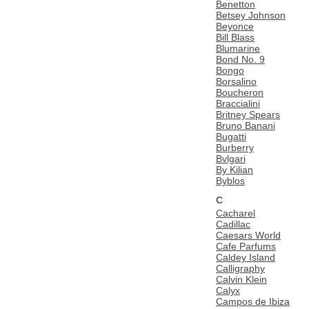
Benetton
Betsey Johnson
Beyonce
Bill Blass
Blumarine
Bond No. 9
Bongo
Borsalino
Boucheron
Braccialini
Britney Spears
Bruno Banani
Bugatti
Burberry
Bvlgari
By Kilian
Byblos
C
Cacharel
Cadillac
Caesars World
Cafe Parfums
Caldey Island
Calligraphy
Calvin Klein
Calyx
Campos de Ibiza