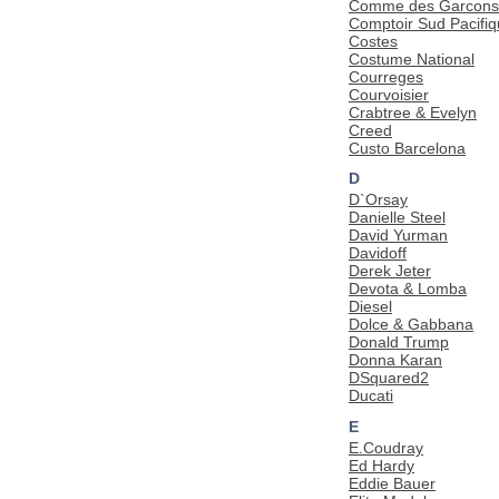
Comme des Garcons
Comptoir Sud Pacifi
Costes
Costume National
Courreges
Courvoisier
Crabtree & Evelyn
Creed
Custo Barcelona
D
D`Orsay
Danielle Steel
David Yurman
Davidoff
Derek Jeter
Devota & Lomba
Diesel
Dolce & Gabbana
Donald Trump
Donna Karan
DSquared2
Ducati
E
E.Coudray
Ed Hardy
Eddie Bauer