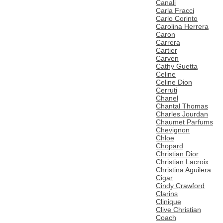
Canali
Carla Fracci
Carlo Corinto
Carolina Herrera
Caron
Carrera
Cartier
Carven
Cathy Guetta
Celine
Celine Dion
Cerruti
Chanel
Chantal Thomas
Charles Jourdan
Chaumet Parfums
Chevignon
Chloe
Chopard
Christian Dior
Christian Lacroix
Christina Aguilera
Cigar
Cindy Crawford
Clarins
Clinique
Clive Christian
Coach