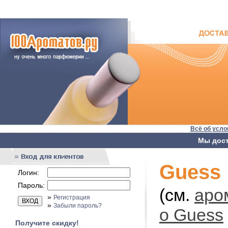
Всё об усло
Мы дост
Guess
Логин:
Пароль:
(см.
аро
»
Регистрация
»
Забыли пароль?
о Guess
Получите скидку!