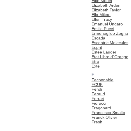
Elite Model
Elizabeth Arden
Elizabeth Taylor
Ella Mikao
Ellen Tracy
Emanuel Ungaro
Emilio Pucci
Ermenegildo Zegna
Escada
Escentric Molecules
Esprit
Estee Lauder
Etat Libre d`Orange
Etro
Exte
F
Faconnable
FCUK
Fendi
Feraud
Ferrari
Fiorucci
Fragonard
Francesco Smalto
Franck Olivier
Fresh