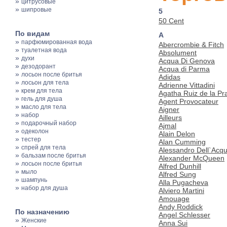
»
цитрусовые
»
шипровые
5
50 Cent
По видам
A
»
парфюмированная вода
Abercrombie & Fitch
»
туалетная вода
Absolument
»
духи
Acqua Di Genova
»
дезодорант
Acqua di Parma
»
лосьон после бритья
Adidas
»
лосьон для тела
Adrienne Vittadini
»
крем для тела
Agatha Ruiz de la Pr
»
гель для душа
Agent Provocateur
»
масло для тела
Aigner
»
набор
Ailleurs
»
подарочный набор
Ajmal
»
одеколон
Alain Delon
»
тестер
Alan Cumming
»
спрей для тела
Alessandro Dell`Acq
»
бальзам после бритья
Alexander McQueen
»
лосьон после бритья
Alfred Dunhill
»
мыло
Alfred Sung
»
шампунь
Alla Pugacheva
»
набор для душа
Alviero Martini
Amouage
Andy Roddick
По назначению
Angel Schlesser
»
Женские
Anna Sui