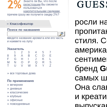
Знаете ли Вы, что после
регистрации
Вы сможете
пользоваться
накопительными скидками
,
причем сразу же получите скидку 2%?
росли н
пропита
Поиск по названию
стиля. 
введите название аромата или его часть
и нажмите на лупу
америка
Указатель
1
2
3
4
5
7
8
9
A
B
C
D
E
сентиме
F
G
H
I
J
K
L
M
N
O
P
Q
R
S
бренд
G
T
U
V
W
X
Y
Z
»
все торговые дома
самых ш
По применению
Она сла
»
вечерние
»
дневные
»
классические
и креат
»
клубные
»
офисные
выпуска
»
повседневные