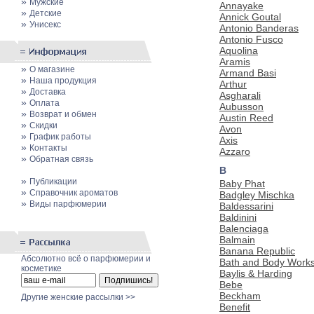
»
Мужские
Annayake
»
Детские
Annick Goutal
»
Унисекс
Antonio Banderas
Antonio Fusco
Aquolina
Aramis
»
О магазине
Armand Basi
»
Наша продукция
Arthur
»
Доставка
Asgharali
»
Оплата
Aubusson
»
Возврат и обмен
Austin Reed
»
Скидки
Avon
»
График работы
Axis
»
Контакты
Azzaro
»
Обратная связь
B
»
Публикации
Baby Phat
»
Cправочник ароматов
Badgley Mischka
»
Виды парфюмерии
Baldessarini
Baldinini
Balenciaga
Balmain
Banana Republic
Абсолютно всё о парфюмерии и
Bath and Body Work
косметике
Baylis & Harding
Bebe
Beckham
Другие женские рассылки >>
Benefit