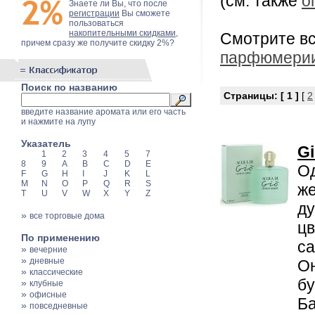
(см. также
о
Знаете ли Вы, что после
регистрации
Вы сможете
пользоваться
накопительными скидками
,
Смотрите в
причем сразу же получите скидку 2%?
парфюмери
Поиск по названию
Страницы:
[ 1 ]
[
2
введите название аромата или его часть
и нажмите на лупу
Указатель
Gi
1
2
3
4
5
7
8
9
A
B
C
D
E
Од
F
G
H
I
J
K
L
M
N
O
P
Q
R
S
же
T
U
V
W
X
Y
Z
ду
»
все торговые дома
цв
По применению
са
»
вечерние
»
дневные
Он
»
классические
бу
»
клубные
»
офисные
Ба
»
повседневные