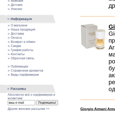
»
Мужские
др
»
Детские
»
Унисекс
»
Gi
О магазине
»
Наша продукция
Gi
»
Доставка
»
Оплата
пр
»
Возврат и обмен
»
Скидки
Ar
»
График работы
ма
»
Контакты
»
Обратная связь
ро
»
Публикации
бу
»
Cправочник ароматов
ак
»
Виды парфюмерии
ре
од
Абсолютно всё о парфюмерии и
косметике
Giorgio Armani Ar
Другие женские рассылки >>