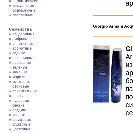
»
романтические
ар
»
сексуальные
»
современные
»
спортивные
Giorgio Armani Acqu
Семейства
»
альдегидные
»
амбровые
»
аппетитные
Gi
»
ароматные
»
водные
Ar
»
гесперидные
»
древесные
из
»
зеленые
а
»
кожаные
»
морские
бо
»
мускусные
»
озоновые
п
»
ориентальные
по
»
пряные
»
пудровые
си
»
свежие
»
сладкие
се
»
теплые
»
фруктовые
»
фужерные
»
цветочные