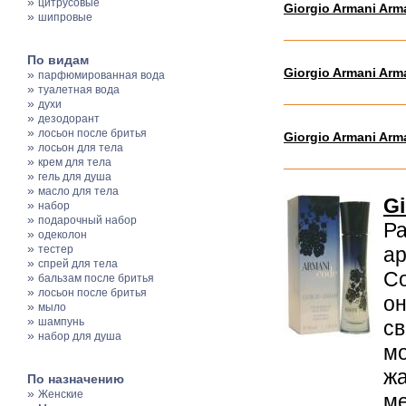
»
цитрусовые
Giorgio Armani Arma
»
шипровые
По видам
Giorgio Armani Arm
»
парфюмированная вода
»
туалетная вода
»
духи
»
дезодорант
»
лосьон после бритья
Giorgio Armani Ar
»
лосьон для тела
»
крем для тела
»
гель для душа
»
масло для тела
G
»
набор
»
подарочный набор
Ра
»
одеколон
»
тестер
ар
»
спрей для тела
Со
»
бальзам после бритья
»
лосьон после бритья
он
»
мыло
»
шампунь
св
»
набор для душа
мо
жа
По назначению
»
Женские
ме