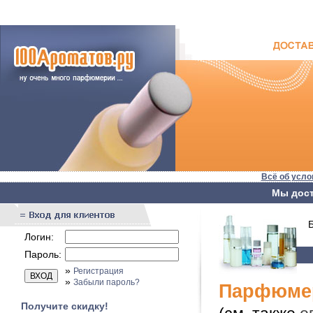
Всё об усло
Мы дост
Бы
Логин:
Пароль:
»
Регистрация
»
Забыли пароль?
Парфюмер
Получите скидку!