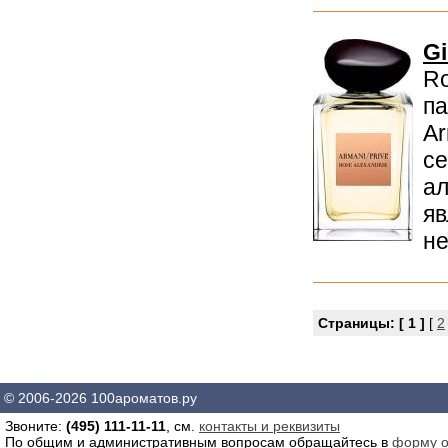
Gi
Ro
па
Ar
се
ал
яв
не
Страницы:
[ 1 ]
[
2
© 2006-2026 100ароматов.ру
Звоните:
(495) 111-11-11
, см.
контакты и реквизиты
По общим и административным вопросам обращайтесь в
форму о