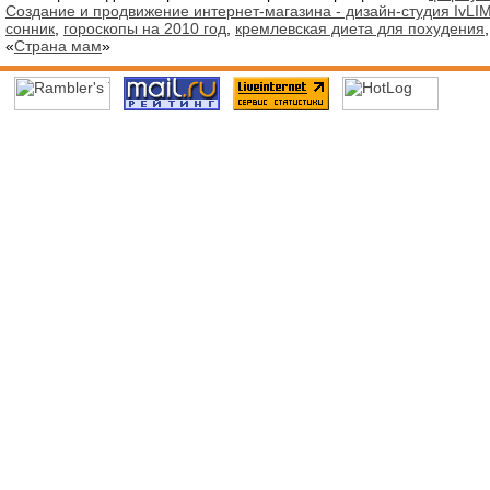
Создание и продвижение интернет-магазина - дизайн-студия IvLIM
сонник
,
гороскопы на 2010 год
,
кремлевская диета для похудения
«
Страна мам
»