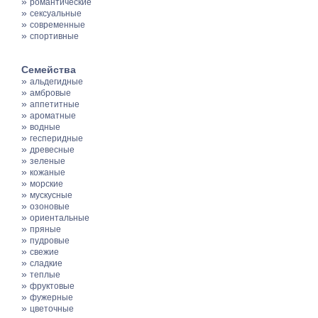
»
романтические
»
сексуальные
»
современные
»
спортивные
Семейства
»
альдегидные
»
амбровые
»
аппетитные
»
ароматные
»
водные
»
гесперидные
»
древесные
»
зеленые
»
кожаные
»
морские
»
мускусные
»
озоновые
»
ориентальные
»
пряные
»
пудровые
»
свежие
»
сладкие
»
теплые
»
фруктовые
»
фужерные
»
цветочные