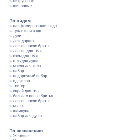
»
цитрусовые
»
шипровые
По видам
»
парфюмированная вода
»
туалетная вода
»
духи
»
дезодорант
»
лосьон после бритья
»
лосьон для тела
»
крем для тела
»
гель для душа
»
масло для тела
»
набор
»
подарочный набор
»
одеколон
»
тестер
»
спрей для тела
»
бальзам после бритья
»
лосьон после бритья
»
мыло
»
шампунь
»
набор для душа
По назначению
»
Женские