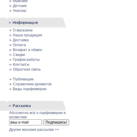
»
Мужские
»
Детские
»
Унисекс
»
О магазине
»
Наша продукция
»
Доставка
»
Оплата
»
Возврат и обмен
»
Скидки
»
График работы
»
Контакты
»
Обратная связь
»
Публикации
»
Cправочник ароматов
»
Виды парфюмерии
Абсолютно всё о парфюмерии и
косметике
Другие женские рассылки >>