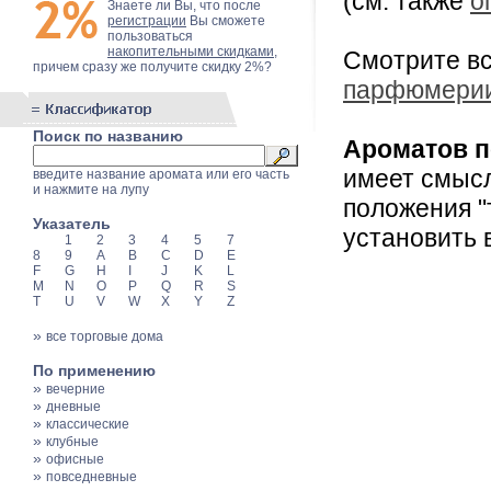
(см. также
о
Знаете ли Вы, что после
регистрации
Вы сможете
пользоваться
накопительными скидками
,
Смотрите в
причем сразу же получите скидку 2%?
парфюмери
Поиск по названию
Ароматов п
имеет смысл
введите название аромата или его часть
и нажмите на лупу
положения "
Указатель
установить 
1
2
3
4
5
7
8
9
A
B
C
D
E
F
G
H
I
J
K
L
M
N
O
P
Q
R
S
T
U
V
W
X
Y
Z
»
все торговые дома
По применению
»
вечерние
»
дневные
»
классические
»
клубные
»
офисные
»
повседневные