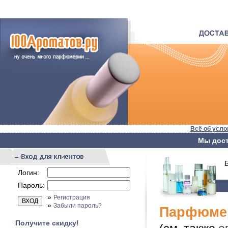
Всё об усло
Мы дост
Бы
Логин:
Пароль:
»
Регистрация
»
Забыли пароль?
Парфюмер
Получите скидку!