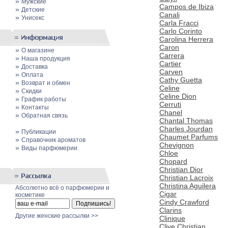
»
Мужские
Campos de Ibiza
»
Детские
Canali
»
Унисекс
Carla Fracci
Carlo Corinto
Carolina Herrera
Caron
»
О магазине
Carrera
»
Наша продукция
Cartier
»
Доставка
Carven
»
Оплата
Cathy Guetta
»
Возврат и обмен
Celine
»
Скидки
Celine Dion
»
График работы
Cerruti
»
Контакты
Chanel
»
Обратная связь
Chantal Thomas
Charles Jourdan
»
Публикации
Chaumet Parfums
»
Cправочник ароматов
Chevignon
»
Виды парфюмерии
Chloe
Chopard
Christian Dior
Christian Lacroix
Christina Aguilera
Абсолютно всё о парфюмерии и
Cigar
косметике
Cindy Crawford
Clarins
Другие женские рассылки >>
Clinique
Clive Christian