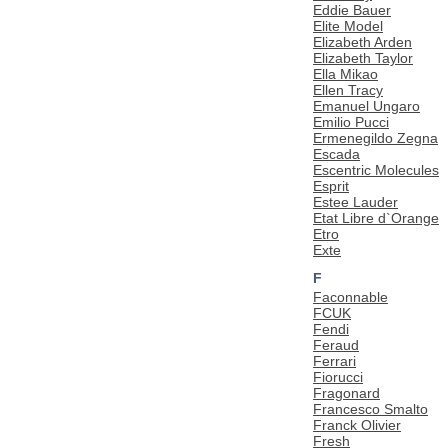
Eddie Bauer
Elite Model
Elizabeth Arden
Elizabeth Taylor
Ella Mikao
Ellen Tracy
Emanuel Ungaro
Emilio Pucci
Ermenegildo Zegna
Escada
Escentric Molecules
Esprit
Estee Lauder
Etat Libre d`Orange
Etro
Exte
F
Faconnable
FCUK
Fendi
Feraud
Ferrari
Fiorucci
Fragonard
Francesco Smalto
Franck Olivier
Fresh