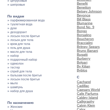
»
цитрусовые
Benefit
»
шипровые
Benetton
Betsey Johnson
Beyonce
По видам
Bill Blass
»
парфюмированная вода
Blumarine
»
туалетная вода
Bond No. 9
»
духи
Bongo
»
дезодорант
Borsalino
»
лосьон после бритья
Boucheron
»
лосьон для тела
Braccialini
»
крем для тела
Britney Spears
»
гель для душа
Bruno Banani
»
масло для тела
Bugatti
»
набор
Burberry
»
подарочный набор
Bvlgari
»
одеколон
By Kilian
»
тестер
Byblos
»
спрей для тела
»
бальзам после бритья
C
»
лосьон после бритья
Cacharel
»
мыло
Cadillac
»
шампунь
Caesars World
»
набор для душа
Cafe Parfums
Caldey Island
Calligraphy
По назначению
Calvin Klein
»
Женские
Calyx