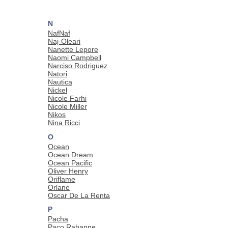
N
NafNaf
Naj-Oleari
Nanette Lepore
Naomi Campbell
Narciso Rodriguez
Natori
Nautica
Nickel
Nicole Farhi
Nicole Miller
Nikos
Nina Ricci
O
Ocean
Ocean Dream
Ocean Pacific
Oliver Henry
Oriflame
Orlane
Oscar De La Renta
P
Pacha
Paco Rabanne