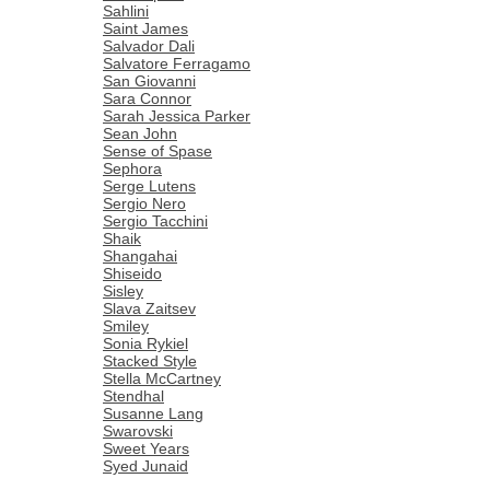
Sahlini
Saint James
Salvador Dali
Salvatore Ferragamo
San Giovanni
Sara Connor
Sarah Jessica Parker
Sean John
Sense of Spase
Sephora
Serge Lutens
Sergio Nero
Sergio Tacchini
Shaik
Shangahai
Shiseido
Sisley
Slava Zaitsev
Smiley
Sonia Rykiel
Stacked Style
Stella McCartney
Stendhal
Susanne Lang
Swarovski
Sweet Years
Syed Junaid