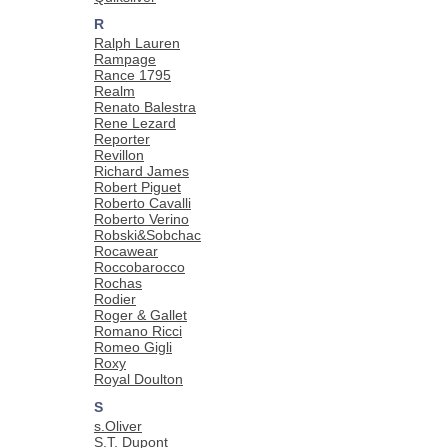
R
Ralph Lauren
Rampage
Rance 1795
Realm
Renato Balestra
Rene Lezard
Reporter
Revillon
Richard James
Robert Piguet
Roberto Cavalli
Roberto Verino
Robski&Sobchac
Rocawear
Roccobarocco
Rochas
Rodier
Roger & Gallet
Romano Ricci
Romeo Gigli
Roxy
Royal Doulton
S
s.Oliver
S.T. Dupont