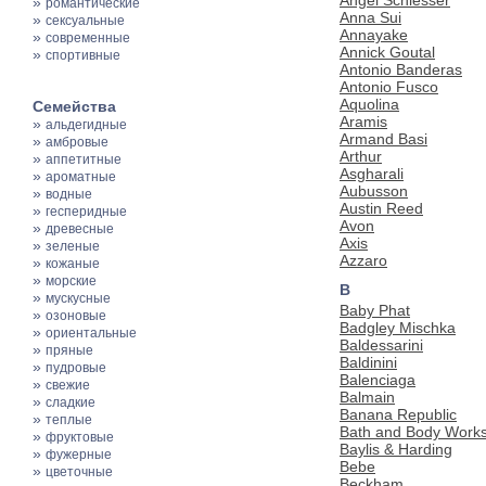
»
романтические
Anna Sui
»
сексуальные
Annayake
»
современные
Annick Goutal
»
спортивные
Antonio Banderas
Antonio Fusco
Aquolina
Семейства
Aramis
»
альдегидные
Armand Basi
»
амбровые
Arthur
»
аппетитные
Asgharali
»
ароматные
Aubusson
»
водные
Austin Reed
»
гесперидные
Avon
»
древесные
Axis
»
зеленые
Azzaro
»
кожаные
»
морские
B
»
мускусные
Baby Phat
»
озоновые
Badgley Mischka
»
ориентальные
Baldessarini
»
пряные
Baldinini
»
пудровые
Balenciaga
»
свежие
Balmain
»
сладкие
Banana Republic
»
теплые
Bath and Body Work
»
фруктовые
Baylis & Harding
»
фужерные
Bebe
»
цветочные
Beckham