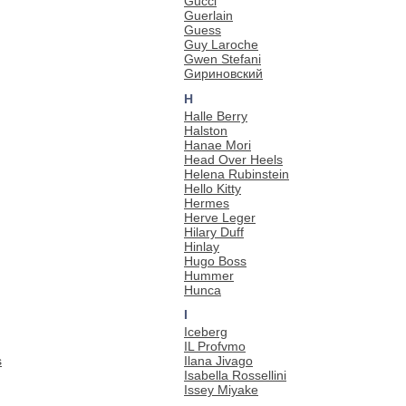
Gucci
Guerlain
Guess
Guy Laroche
Gwen Stefani
Gириновский
H
Halle Berry
Halston
Hanae Mori
Head Over Heels
Helena Rubinstein
Hello Kitty
Hermes
Herve Leger
Hilary Duff
Hinlay
Hugo Boss
Hummer
Hunca
I
Iceberg
IL Profvmo
s
Ilana Jivago
Isabella Rossellini
Issey Miyake