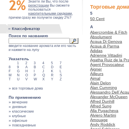
Знаете ли Вы, что после
регистрации
Вы сможете
Торговые дома
пользоваться
5
накопительными скидками
,
причем сразу же получите скидку 2%?
50 Cent
A
Abercrombie & Fitch
Поиск по названию
Absolument
Acqua Di Genova
Acqua di Parma
введите название аромата или его часть
и нажмите на лупу
Adidas
Adrienne Vittadini
Указатель
Agatha Ruiz de la Pr
1
2
3
4
5
7
Agent Provocateur
8
9
A
B
C
D
E
Aigner
F
G
H
I
J
K
L
Ailleurs
M
N
O
P
Q
R
S
Ajmal
T
U
V
W
X
Y
Z
Alain Delon
Alan Cumming
»
все торговые дома
Alessandro Dell`Acq
Alexander McQueen
По применению
Alfred Dunhill
»
вечерние
Alfred Sung
»
дневные
Alla Pugacheva
»
классические
Alviero Martini
»
клубные
Amouage
»
офисные
Andy Roddick
»
повседневные
Angel Schlesser