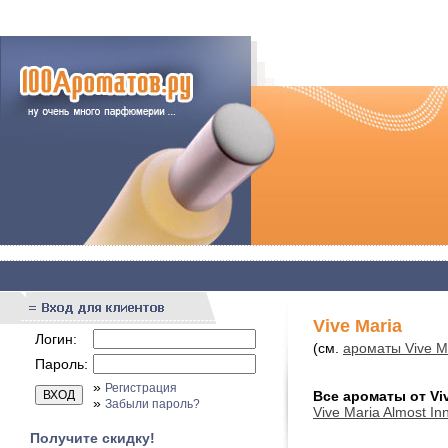
Vive Maria
Логин:
(см.
ароматы Vive M
Пароль:
»
Регистрация
Все ароматы от Viv
»
Забыли пароль?
Vive Maria Almost In
Получите скидку!