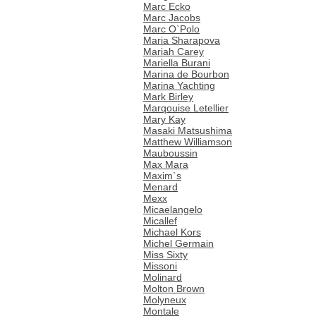
Marc Ecko
Marc Jacobs
Marc O`Polo
Maria Sharapova
Mariah Carey
Mariella Burani
Marina de Bourbon
Marina Yachting
Mark Birley
Marqouise Letellier
Mary Kay
Masaki Matsushima
Matthew Williamson
Mauboussin
Max Mara
Maxim`s
Menard
Mexx
Micaelangelo
Micallef
Michael Kors
Michel Germain
Miss Sixty
Missoni
Molinard
Molton Brown
Molyneux
Montale