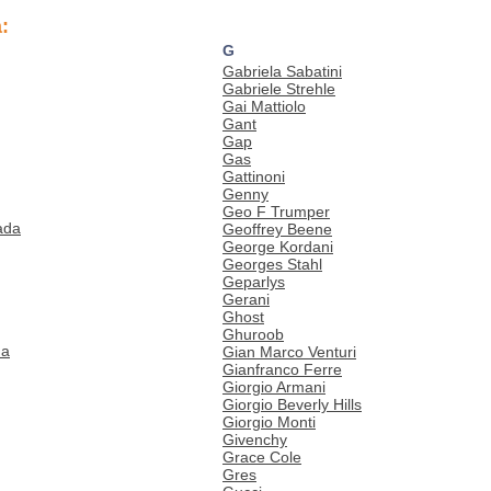
:
G
Gabriela Sabatini
Gabriele Strehle
Gai Mattiolo
Gant
Gap
Gas
Gattinoni
Genny
Geo F Trumper
ada
Geoffrey Beene
George Kordani
Georges Stahl
Geparlys
Gerani
Ghost
Ghuroob
ua
Gian Marco Venturi
Gianfranco Ferre
Giorgio Armani
Giorgio Beverly Hills
Giorgio Monti
Givenchy
Grace Cole
Gres