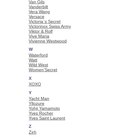
Van Gils
Vanderbilt
Vera Wang
Versace
Victoria`s Secret
Victorinox Swiss Army
Viktor & Rolf
Vive Maria
Vivienne Westwood
W
Waterford
Watt
Wild West
Women’Secret
X
XOXO
Y
Yacht Man
Yllozure
Yohji Yamamoto
Yves Rocher
Yves Saint Laurent
Z
Zirh