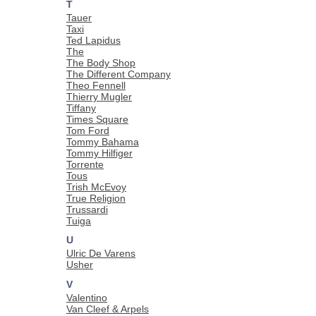
T
Tauer
Taxi
Ted Lapidus
The
The Body Shop
The Different Company
Theo Fennell
Thierry Mugler
Tiffany
Times Square
Tom Ford
Tommy Bahama
Tommy Hilfiger
Torrente
Tous
Trish McEvoy
True Religion
Trussardi
Tuiga
U
Ulric De Varens
Usher
V
Valentino
Van Cleef & Arpels