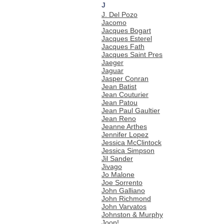
J
J. Del Pozo
Jacomo
Jacques Bogart
Jacques Esterel
Jacques Fath
Jacques Saint Pres
Jaeger
Jaguar
Jasper Conran
Jean Batist
Jean Couturier
Jean Patou
Jean Paul Gaultier
Jean Reno
Jeanne Arthes
Jennifer Lopez
Jessica McClintock
Jessica Simpson
Jil Sander
Jivago
Jo Malone
Joe Sorrento
John Galliano
John Richmond
John Varvatos
Johnston & Murphy
Joop!