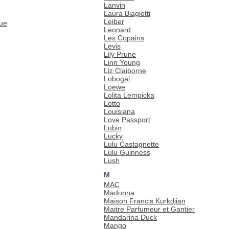
Lanvin
Laura Biagiotti
Leiber
que
Leonard
Les Copains
Levis
Lily Prune
Linn Young
Liz Claiborne
Lobogal
Loewe
Lolita Lempicka
Lotto
Louisiana
Love Passport
Lubin
Lucky
Lulu Castagnette
Lulu Guinness
Lush
M
MAC
Madonna
Maison Francis Kurkdjian
Maitre Parfumeur et Gantier
Mandarina Duck
Mango