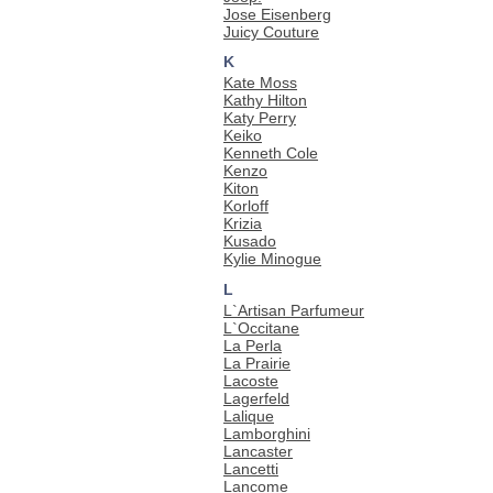
Jose Eisenberg
Juicy Couture
K
Kate Moss
Kathy Hilton
Katy Perry
Keiko
Kenneth Cole
Kenzo
Kiton
Korloff
Krizia
Kusado
Kylie Minogue
L
L`Artisan Parfumeur
L`Occitane
La Perla
La Prairie
Lacoste
Lagerfeld
Lalique
Lamborghini
Lancaster
Lancetti
Lancome