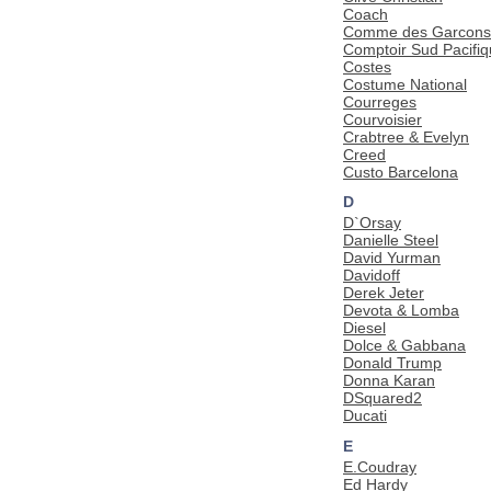
Coach
Comme des Garcons
Comptoir Sud Pacifi
Costes
Costume National
Courreges
Courvoisier
Crabtree & Evelyn
Creed
Custo Barcelona
D
D`Orsay
Danielle Steel
David Yurman
Davidoff
Derek Jeter
Devota & Lomba
Diesel
Dolce & Gabbana
Donald Trump
Donna Karan
DSquared2
Ducati
E
E.Coudray
Ed Hardy