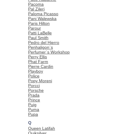
Pacoma
Pal Zileri
Paloma Picasso
Pani Walewska
Paris Hilton
Parour
Patti LaBelle
Paul Smith
Pedro del Hierro
Penhaligon`s
Perfumer`s Workshop
Perry Ellis
Phat Farm
Pierre Cardin
Playboy
Police
Popy Moreni
Porcci
Porsche
Prada
Prince
Puig
Puma
Pupa
Q
Queen Latifah
Quiksilver