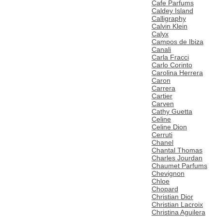
Cafe Parfums
Caldey Island
Calligraphy
Calvin Klein
Calyx
Campos de Ibiza
Canali
Carla Fracci
Carlo Corinto
Carolina Herrera
Caron
Carrera
Cartier
Carven
Cathy Guetta
Celine
Celine Dion
Cerruti
Chanel
Chantal Thomas
Charles Jourdan
Chaumet Parfums
Chevignon
Chloe
Chopard
Christian Dior
Christian Lacroix
Christina Aguilera