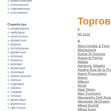
»
романтические
»
сексуальные
»
современные
»
спортивные
Торгов
Семейства
»
альдегидные
5
»
амбровые
50 Cent
»
аппетитные
»
ароматные
A
»
водные
Abercrombie & Fitch
»
гесперидные
Absolument
»
древесные
Acqua Di Genova
»
зеленые
Acqua di Parma
»
кожаные
Adidas
»
морские
Adrienne Vittadini
»
мускусные
Agatha Ruiz de la Pr
»
озоновые
Agent Provocateur
»
ориентальные
Aigner
»
пряные
Ailleurs
»
пудровые
Ajmal
»
свежие
Alain Delon
»
сладкие
Alan Cumming
»
теплые
Alessandro Dell`Acq
»
фруктовые
Alexander McQueen
»
фужерные
Alfred Dunhill
»
цветочные
Alfred Sung