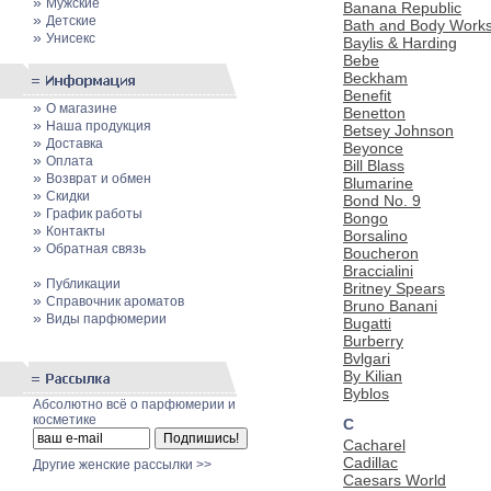
»
Мужские
Banana Republic
»
Детские
Bath and Body Work
»
Унисекс
Baylis & Harding
Bebe
Beckham
Benefit
»
О магазине
Benetton
»
Наша продукция
Betsey Johnson
»
Доставка
Beyonce
»
Оплата
Bill Blass
»
Возврат и обмен
Blumarine
»
Скидки
Bond No. 9
»
График работы
Bongo
»
Контакты
Borsalino
»
Обратная связь
Boucheron
Braccialini
»
Публикации
Britney Spears
»
Cправочник ароматов
Bruno Banani
»
Виды парфюмерии
Bugatti
Burberry
Bvlgari
By Kilian
Byblos
Абсолютно всё о парфюмерии и
косметике
C
Cacharel
Cadillac
Другие женские рассылки >>
Caesars World