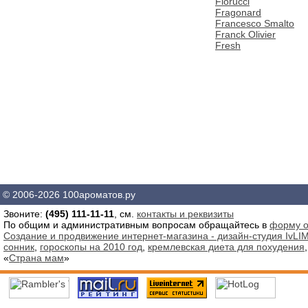
Fiorucci
Fragonard
Francesco Smalto
Franck Olivier
Fresh
© 2006-2026 100ароматов.ру
Звоните:
(495) 111-11-11
, см.
контакты и реквизиты
По общим и административным вопросам обращайтесь в
форму о
Создание и продвижение интернет-магазина - дизайн-студия IvLIM
сонник
,
гороскопы на 2010 год
,
кремлевская диета для похудения
«
Страна мам
»