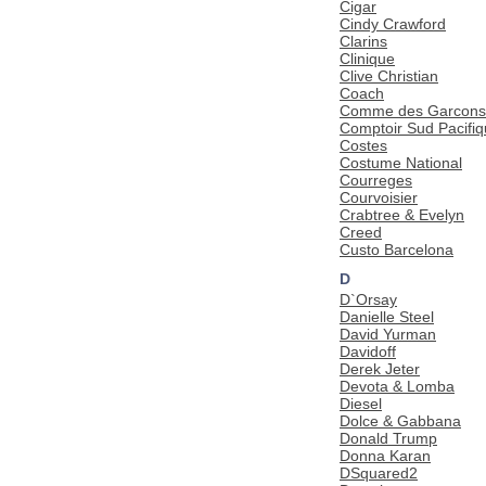
Cigar
Cindy Crawford
Clarins
Clinique
Clive Christian
Coach
Comme des Garcons
Comptoir Sud Pacifi
Costes
Costume National
Courreges
Courvoisier
Crabtree & Evelyn
Creed
Custo Barcelona
D
D`Orsay
Danielle Steel
David Yurman
Davidoff
Derek Jeter
Devota & Lomba
Diesel
Dolce & Gabbana
Donald Trump
Donna Karan
DSquared2