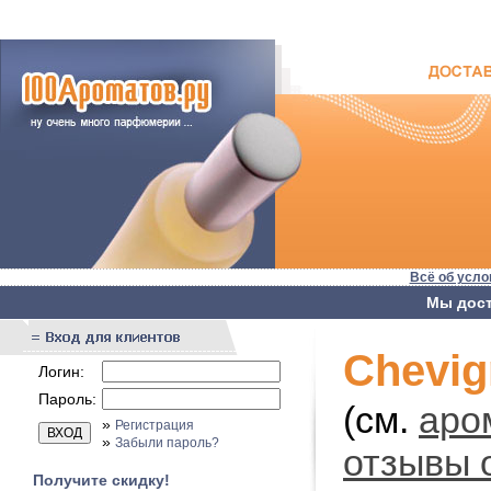
Всё об усло
Мы дост
Chevi
Логин:
Пароль:
(см.
аро
»
Регистрация
»
Забыли пароль?
отзывы 
Получите скидку!