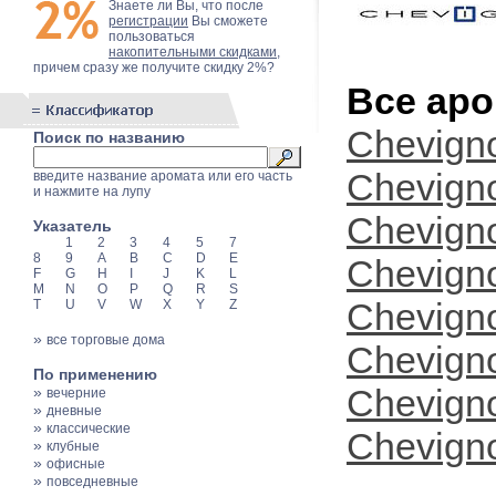
Знаете ли Вы, что после
регистрации
Вы сможете
пользоваться
накопительными скидками
,
причем сразу же получите скидку 2%?
Все аро
Chevign
Поиск по названию
Chevigno
введите название аромата или его часть
и нажмите на лупу
Chevigno
Указатель
1
2
3
4
5
7
8
9
A
B
C
D
E
Chevign
F
G
H
I
J
K
L
M
N
O
P
Q
R
S
Chevigno
T
U
V
W
X
Y
Z
»
все торговые дома
Chevigno
По применению
Chevign
»
вечерние
»
дневные
»
классические
Chevigno
»
клубные
»
офисные
»
повседневные