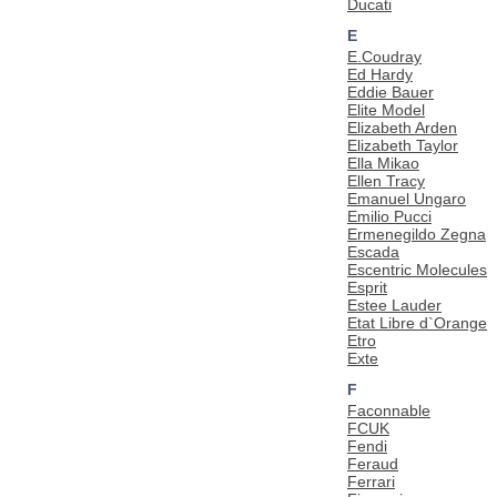
Ducati
E
E.Coudray
Ed Hardy
Eddie Bauer
Elite Model
Elizabeth Arden
Elizabeth Taylor
Ella Mikao
Ellen Tracy
Emanuel Ungaro
Emilio Pucci
Ermenegildo Zegna
Escada
Escentric Molecules
Esprit
Estee Lauder
Etat Libre d`Orange
Etro
Exte
F
Faconnable
FCUK
Fendi
Feraud
Ferrari