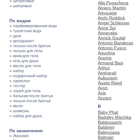
»
цитрусовые
Alla Pugacheva
»
шипровые
Alviero Martini
Amouage
Andy Roddick
По видам
Angel Schlesser
»
парфюмированная вода
Anna Sui
»
туалетная вода
Annayake
»
духи
Annick Goutal
»
дезодорант
Antonio Banderas
»
лосьон после бритья
Antonio Fusco
»
лосьон для тела
Aquolina
»
крем для тела
Aramis
»
гель для душа
Armand Basi
»
масло для тела
Arthur
»
набор
Asgharali
»
подарочный набор
Aubusson
»
одеколон
Austin Reed
»
тестер
Avon
»
спрей для тела
Axis
»
бальзам после бритья
Azzaro
»
лосьон после бритья
»
мыло
B
»
шампунь
Baby Phat
»
набор для душа
Badgley Mischka
Baldessarini
Baldinini
По назначению
Balenciaga
»
Женские
Balmain