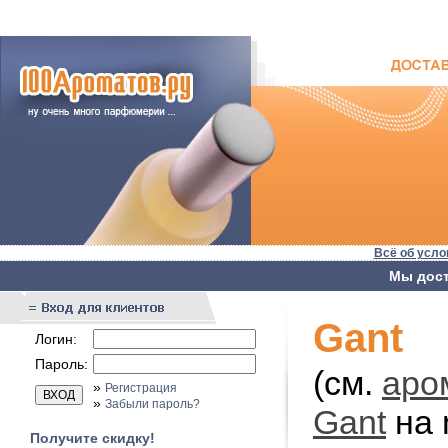
Всё об усло
Мы дост
Gant
Логин:
Пароль:
(см.
аро
»
Регистрация
»
Забыли пароль?
Gant
на 
Получите скидку!