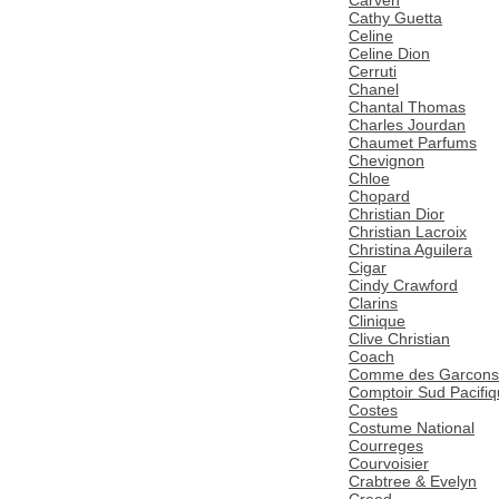
Cathy Guetta
Celine
Celine Dion
Cerruti
Chanel
Chantal Thomas
Charles Jourdan
Chaumet Parfums
Chevignon
Chloe
Chopard
Christian Dior
Christian Lacroix
Christina Aguilera
Cigar
Cindy Crawford
Clarins
Clinique
Clive Christian
Coach
Comme des Garcons
Comptoir Sud Pacifi
Costes
Costume National
Courreges
Courvoisier
Crabtree & Evelyn
Creed