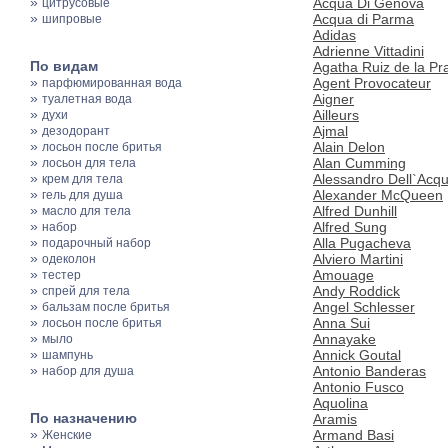
»
Acqua Di Genova
цитрусовые
»
Acqua di Parma
шипровые
Adidas
Adrienne Vittadini
По видам
Agatha Ruiz de la Pr
»
Agent Provocateur
парфюмированная вода
»
Aigner
туалетная вода
»
Ailleurs
духи
»
Ajmal
дезодорант
»
Alain Delon
лосьон после бритья
»
Alan Cumming
лосьон для тела
»
Alessandro Dell`Acq
крем для тела
»
Alexander McQueen
гель для душа
»
Alfred Dunhill
масло для тела
»
Alfred Sung
набор
»
Alla Pugacheva
подарочный набор
»
Alviero Martini
одеколон
»
Amouage
тестер
»
Andy Roddick
спрей для тела
»
Angel Schlesser
бальзам после бритья
»
Anna Sui
лосьон после бритья
»
Annayake
мыло
»
Annick Goutal
шампунь
»
Antonio Banderas
набор для душа
Antonio Fusco
Aquolina
По назначению
Aramis
»
Armand Basi
Женские