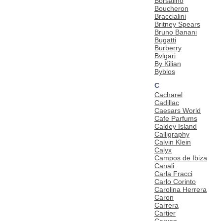
Borsalino
Boucheron
Braccialini
Britney Spears
Bruno Banani
Bugatti
Burberry
Bvlgari
By Kilian
Byblos
C
Cacharel
Cadillac
Caesars World
Cafe Parfums
Caldey Island
Calligraphy
Calvin Klein
Calyx
Campos de Ibiza
Canali
Carla Fracci
Carlo Corinto
Carolina Herrera
Caron
Carrera
Cartier
Carven