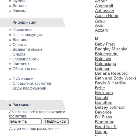
»
Arthur
Мужские
»
Asgharali
Детские
»
Aubusson
Унисекс
Austin Reed
Avon
Axis
»
Azzaro
О магазине
»
Наша продукция
B
»
Доставка
Baby Phat
»
Оплата
Badgley Mischka
»
Возврат и обмен
Baldessarini
»
Скидки
Baldinini
»
График работы
Balenciaga
»
Контакты
Balmain
»
Обратная связь
Banana Republic
Bath and Body Work
»
Публикации
Baylis & Harding
»
Cправочник ароматов
Bebe
»
Виды парфюмерии
Beckham
Benefit
Benetton
Betsey Johnson
Beyonce
Абсолютно всё о парфюмерии и
косметике
Bill Blass
Blumarine
Bond No. 9
Другие женские рассылки >>
Bongo