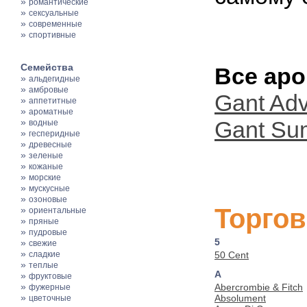
»
романтические
»
сексуальные
»
современные
»
спортивные
Семейства
Все аро
»
альдегидные
»
амбровые
Gant Adv
»
аппетитные
»
ароматные
»
Gant Su
водные
»
гесперидные
»
древесные
»
зеленые
»
кожаные
»
морские
»
мускусные
»
озоновые
Торгов
»
ориентальные
»
пряные
»
пудровые
5
»
свежие
»
сладкие
50 Cent
»
теплые
A
»
фруктовые
»
Abercrombie & Fitch
фужерные
»
Absolument
цветочные