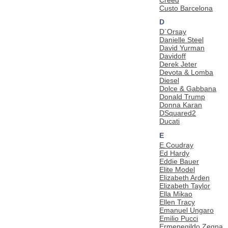
Custo Barcelona
D
D`Orsay
Danielle Steel
David Yurman
Davidoff
Derek Jeter
Devota & Lomba
Diesel
Dolce & Gabbana
Donald Trump
Donna Karan
DSquared2
Ducati
E
E.Coudray
Ed Hardy
Eddie Bauer
Elite Model
Elizabeth Arden
Elizabeth Taylor
Ella Mikao
Ellen Tracy
Emanuel Ungaro
Emilio Pucci
Ermenegildo Zegna