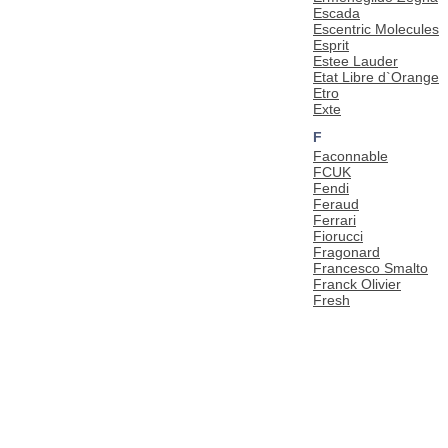
Escada
Escentric Molecules
Esprit
Estee Lauder
Etat Libre d`Orange
Etro
Exte
F
Faconnable
FCUK
Fendi
Feraud
Ferrari
Fiorucci
Fragonard
Francesco Smalto
Franck Olivier
Fresh