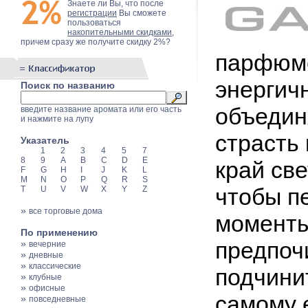
Знаете ли Вы, что после
регистрации
Вы сможете
пользоваться
накопительными скидками
,
причем сразу же получите скидку 2%?
парфюме
энергич
Поиск по названию
объедин
введите название аромата или его часть
и нажмите на лупу
страсть
Указатель
1
2
3
4
5
7
8
9
A
B
C
D
E
край св
F
G
H
I
J
K
L
M
N
O
P
Q
R
S
чтобы п
T
U
V
W
X
Y
Z
»
все торговые дома
моменты
По применению
предпоч
»
вечерние
»
дневные
»
классические
подчинит
»
клубные
»
офисные
самому 
»
повседневные