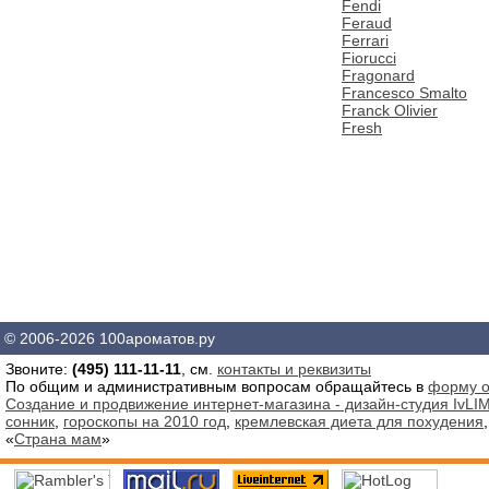
Fendi
Feraud
Ferrari
Fiorucci
Fragonard
Francesco Smalto
Franck Olivier
Fresh
© 2006-2026 100ароматов.ру
Звоните:
(495) 111-11-11
, см.
контакты и реквизиты
По общим и административным вопросам обращайтесь в
форму о
Создание и продвижение интернет-магазина - дизайн-студия IvLIM
сонник
,
гороскопы на 2010 год
,
кремлевская диета для похудения
«
Страна мам
»