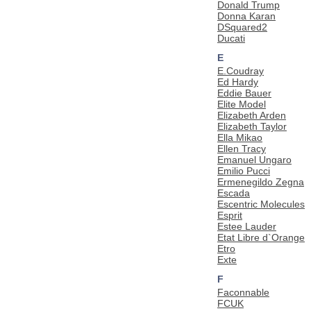
Donald Trump
Donna Karan
DSquared2
Ducati
E
E.Coudray
Ed Hardy
Eddie Bauer
Elite Model
Elizabeth Arden
Elizabeth Taylor
Ella Mikao
Ellen Tracy
Emanuel Ungaro
Emilio Pucci
Ermenegildo Zegna
Escada
Escentric Molecules
Esprit
Estee Lauder
Etat Libre d`Orange
Etro
Exte
F
Faconnable
FCUK