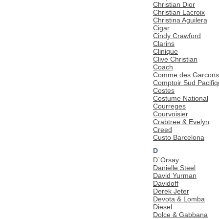
Christian Dior
Christian Lacroix
Christina Aguilera
Cigar
Cindy Crawford
Clarins
Clinique
Clive Christian
Coach
Comme des Garcons
Comptoir Sud Pacifi
Costes
Costume National
Courreges
Courvoisier
Crabtree & Evelyn
Creed
Custo Barcelona
D
D`Orsay
Danielle Steel
David Yurman
Davidoff
Derek Jeter
Devota & Lomba
Diesel
Dolce & Gabbana