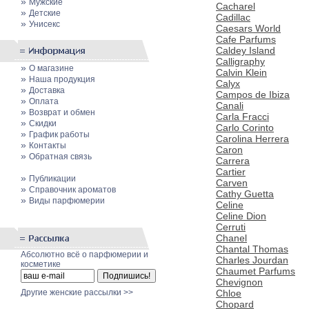
»
Мужские
Cacharel
»
Детские
Cadillac
»
Унисекс
Caesars World
Cafe Parfums
Caldey Island
Calligraphy
»
О магазине
Calvin Klein
»
Наша продукция
Calyx
»
Доставка
Campos de Ibiza
»
Оплата
Canali
»
Возврат и обмен
Carla Fracci
»
Скидки
Carlo Corinto
»
График работы
Carolina Herrera
»
Контакты
Caron
»
Обратная связь
Carrera
Cartier
»
Публикации
Carven
»
Cправочник ароматов
Cathy Guetta
»
Виды парфюмерии
Celine
Celine Dion
Cerruti
Chanel
Chantal Thomas
Абсолютно всё о парфюмерии и
Charles Jourdan
косметике
Chaumet Parfums
Chevignon
Chloe
Другие женские рассылки >>
Chopard