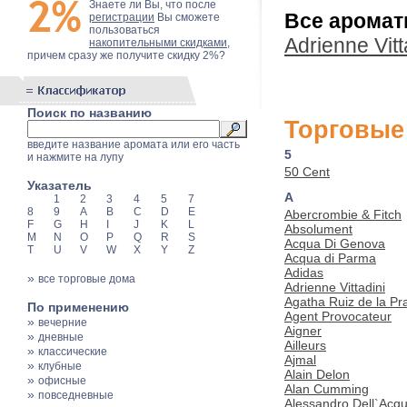
Знаете ли Вы, что после
Все ароматы
регистрации
Вы сможете
пользоваться
Adrienne Vitt
накопительными скидками
,
причем сразу же получите скидку 2%?
Поиск по названию
Торговые
введите название аромата или его часть
5
и нажмите на лупу
50 Cent
Указатель
A
1
2
3
4
5
7
8
9
A
B
C
D
E
Abercrombie & Fitch
F
G
H
I
J
K
L
Absolument
M
N
O
P
Q
R
S
Acqua Di Genova
T
U
V
W
X
Y
Z
Acqua di Parma
Adidas
»
все торговые дома
Adrienne Vittadini
Agatha Ruiz de la Pr
По применению
Agent Provocateur
»
вечерние
Aigner
»
дневные
Ailleurs
»
классические
Ajmal
»
клубные
Alain Delon
»
офисные
Alan Cumming
»
повседневные
Alessandro Dell`Acq