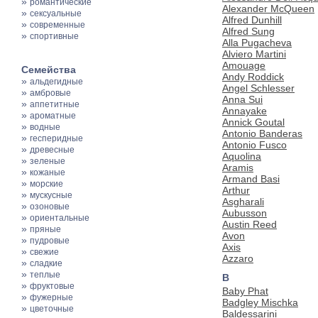
»
романтические
Alexander McQueen
»
сексуальные
Alfred Dunhill
»
современные
Alfred Sung
»
спортивные
Alla Pugacheva
Alviero Martini
Amouage
Семейства
Andy Roddick
»
альдегидные
Angel Schlesser
»
амбровые
Anna Sui
»
аппетитные
Annayake
»
ароматные
Annick Goutal
»
водные
Antonio Banderas
»
гесперидные
Antonio Fusco
»
древесные
Aquolina
»
зеленые
Aramis
»
кожаные
Armand Basi
»
морские
Arthur
»
мускусные
Asgharali
»
озоновые
Aubusson
»
ориентальные
Austin Reed
»
пряные
Avon
»
пудровые
Axis
»
свежие
Azzaro
»
сладкие
»
теплые
B
»
фруктовые
Baby Phat
»
фужерные
Badgley Mischka
»
цветочные
Baldessarini