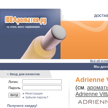
Всё об усло
Мы дост
Adrienne V
Логин:
(см.
ароматы 
Пароль:
Adrienne Vitt
»
Регистрация
»
Забыли пароль?
Получите скидку!