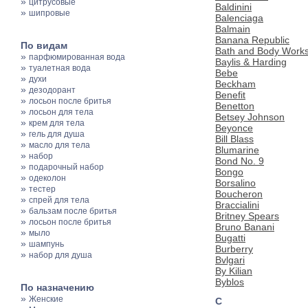
»
цитрусовые
Baldinini
»
шипровые
Balenciaga
Balmain
Banana Republic
По видам
Bath and Body Work
»
парфюмированная вода
Baylis & Harding
»
туалетная вода
Bebe
»
духи
Beckham
»
дезодорант
Benefit
»
лосьон после бритья
Benetton
»
лосьон для тела
Betsey Johnson
»
крем для тела
Beyonce
»
гель для душа
Bill Blass
»
масло для тела
Blumarine
»
набор
Bond No. 9
»
подарочный набор
Bongo
»
одеколон
Borsalino
»
тестер
Boucheron
»
спрей для тела
Braccialini
»
бальзам после бритья
Britney Spears
»
лосьон после бритья
Bruno Banani
»
мыло
Bugatti
»
шампунь
Burberry
»
набор для душа
Bvlgari
By Kilian
Byblos
По назначению
»
Женские
C