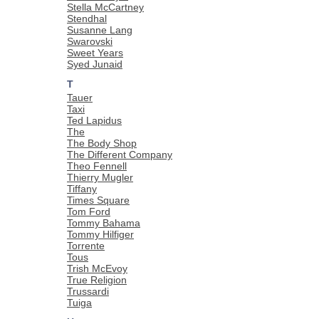
Stella McCartney
Stendhal
Susanne Lang
Swarovski
Sweet Years
Syed Junaid
T
Tauer
Taxi
Ted Lapidus
The
The Body Shop
The Different Company
Theo Fennell
Thierry Mugler
Tiffany
Times Square
Tom Ford
Tommy Bahama
Tommy Hilfiger
Torrente
Tous
Trish McEvoy
True Religion
Trussardi
Tuiga