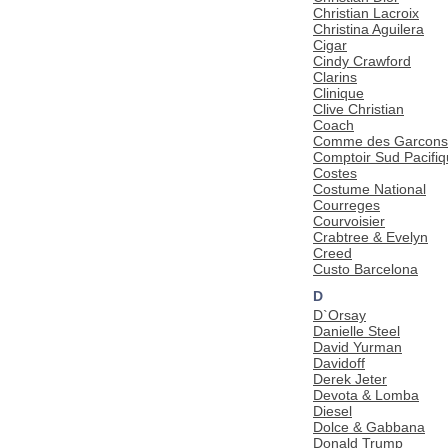
Christian Lacroix
Christina Aguilera
Cigar
Cindy Crawford
Clarins
Clinique
Clive Christian
Coach
Comme des Garcons
Comptoir Sud Pacifi
Costes
Costume National
Courreges
Courvoisier
Crabtree & Evelyn
Creed
Custo Barcelona
D
D`Orsay
Danielle Steel
David Yurman
Davidoff
Derek Jeter
Devota & Lomba
Diesel
Dolce & Gabbana
Donald Trump