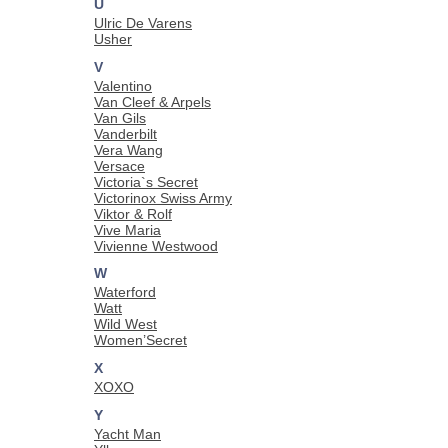
U
Ulric De Varens
Usher
V
Valentino
Van Cleef & Arpels
Van Gils
Vanderbilt
Vera Wang
Versace
Victoria`s Secret
Victorinox Swiss Army
Viktor & Rolf
Vive Maria
Vivienne Westwood
W
Waterford
Watt
Wild West
Women’Secret
X
XOXO
Y
Yacht Man