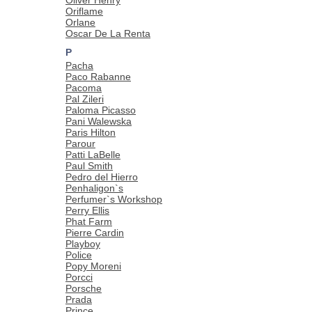
Oriflame
Orlane
Oscar De La Renta
P
Pacha
Paco Rabanne
Pacoma
Pal Zileri
Paloma Picasso
Pani Walewska
Paris Hilton
Parour
Patti LaBelle
Paul Smith
Pedro del Hierro
Penhaligon`s
Perfumer`s Workshop
Perry Ellis
Phat Farm
Pierre Cardin
Playboy
Police
Popy Moreni
Porcci
Porsche
Prada
Prince