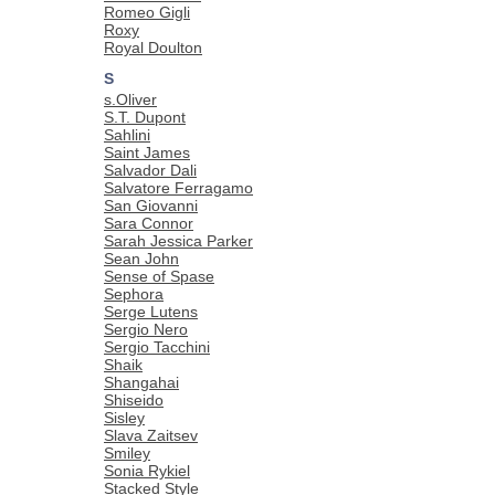
Romeo Gigli
Roxy
Royal Doulton
S
s.Oliver
S.T. Dupont
Sahlini
Saint James
Salvador Dali
Salvatore Ferragamo
San Giovanni
Sara Connor
Sarah Jessica Parker
Sean John
Sense of Spase
Sephora
Serge Lutens
Sergio Nero
Sergio Tacchini
Shaik
Shangahai
Shiseido
Sisley
Slava Zaitsev
Smiley
Sonia Rykiel
Stacked Style