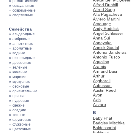
»
романтические
Alfred Dunhill
»
сексуальные
Alfred Sung
»
современные
Alla Pugacheva
»
спортивные
Alviero Martini
Amouage
Andy Roddick
Семейства
Angel Schlesser
»
альдегидные
Anna Sui
»
амбровые
Annayake
»
аппетитные
Annick Goutal
»
ароматные
Antonio Banderas
»
водные
Antonio Fusco
»
гесперидные
Aquolina
»
древесные
Aramis
»
зеленые
Armand Basi
»
кожаные
Arthur
»
морские
Asgharali
»
мускусные
Aubusson
»
озоновые
Austin Reed
»
ориентальные
Avon
»
пряные
Axis
»
пудровые
Azzaro
»
свежие
»
сладкие
B
»
теплые
Baby Phat
»
фруктовые
Badgley Mischka
»
фужерные
Baldessarini
»
цветочные
Baldinini