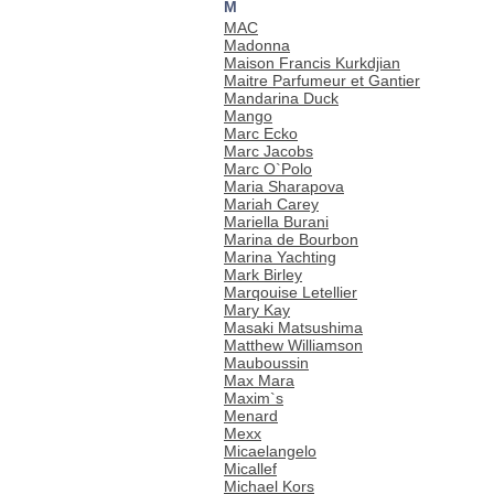
M
MAC
Madonna
Maison Francis Kurkdjian
Maitre Parfumeur et Gantier
Mandarina Duck
Mango
Marc Ecko
Marc Jacobs
Marc O`Polo
Maria Sharapova
Mariah Carey
Mariella Burani
Marina de Bourbon
Marina Yachting
Mark Birley
Marqouise Letellier
Mary Kay
Masaki Matsushima
Matthew Williamson
Mauboussin
Max Mara
Maxim`s
Menard
Mexx
Micaelangelo
Micallef
Michael Kors