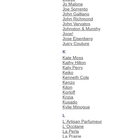
Jo Malone
Joe Sorrento
John Galliano
John Richmond
John Varvatos
Johnston & Murphy
Joop!
Jose Eisenberg
Juicy Couture
K
Kate Moss
Kathy Hilton
Katy Perry
Keiko
Kenneth Cole
Kenzo
Kiton
Korloff
Krizia
Kusado
Kylie Minogue
L
L`Artisan Parfumeur
L`Occitane
La Perla
La Prairie