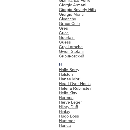
Gianfranco Ferre
Giorgio Armani
Giorgio Beverly Hills
Giorgio Monti
Givenchy
Grace Cole
Gres
Gucci
Guerlain
Guess
Guy Laroche
Gwen Stefani
Gириновский
H
Halle Berry
Halston
Hanae Mori
Head Over Heels
Helena Rubinstein
Hello Kitty
Hermes
Herve Leger
Hilary Duff
Hinlay
Hugo Boss
Hummer
Hunca