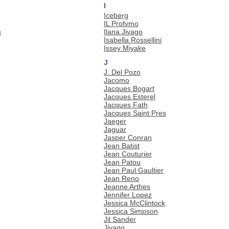
I
Iceberg
IL Profvmo
s
Ilana Jivago
Isabella Rossellini
Issey Miyake
J
J. Del Pozo
Jacomo
Jacques Bogart
Jacques Esterel
Jacques Fath
Jacques Saint Pres
Jaeger
Jaguar
Jasper Conran
Jean Batist
Jean Couturier
Jean Patou
Jean Paul Gaultier
Jean Reno
Jeanne Arthes
Jennifer Lopez
Jessica McClintock
Jessica Simpson
Jil Sander
Jivago