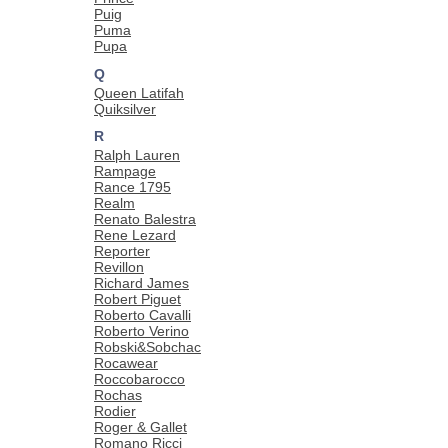
Puig
Puma
Pupa
Q
Queen Latifah
Quiksilver
R
Ralph Lauren
Rampage
Rance 1795
Realm
Renato Balestra
Rene Lezard
Reporter
Revillon
Richard James
Robert Piguet
Roberto Cavalli
Roberto Verino
Robski&Sobchac
Rocawear
Roccobarocco
Rochas
Rodier
Roger & Gallet
Romano Ricci