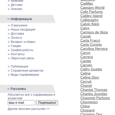
»
Мужские
Cadillac
»
Детские
Caesars World
»
Унисекс
Cafe Parfums
Caldey Island
Calligraphy
Calvin Klein
»
О магазине
Calyx
»
Наша продукция
Campos de Ibiza
»
Доставка
Canali
»
Оплата
Carla Fracci
»
Возврат и обмен
Carlo Corinto
»
Скидки
Carolina Herrera
»
График работы
Caron
»
Контакты
Carrera
»
Обратная связь
Cartier
Carven
»
Публикации
Cathy Guetta
»
Cправочник ароматов
Celine
»
Виды парфюмерии
Celine Dion
Cerruti
Chanel
Chantal Thomas
Charles Jourdan
Абсолютно всё о парфюмерии и
Chaumet Parfums
косметике
Chevignon
Chloe
Другие женские рассылки >>
Chopard
Christian Dior