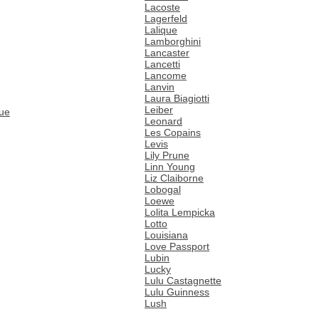
Lacoste
Lagerfeld
Lalique
Lamborghini
Lancaster
Lancetti
Lancome
Lanvin
Laura Biagiotti
Leiber
que
Leonard
Les Copains
Levis
Lily Prune
Linn Young
Liz Claiborne
Lobogal
Loewe
Lolita Lempicka
Lotto
Louisiana
Love Passport
Lubin
Lucky
Lulu Castagnette
Lulu Guinness
Lush