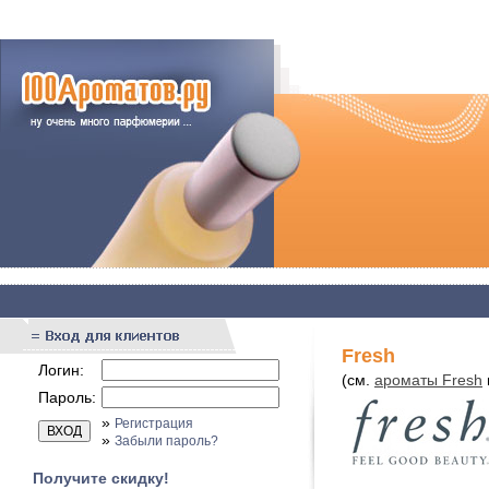
Fresh
Логин:
(см.
ароматы Fresh
Пароль:
»
Регистрация
»
Забыли пароль?
Получите скидку!