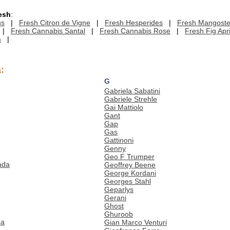
esh
:
us
|
Fresh Citron de Vigne
|
Fresh Hesperides
|
Fresh Mangost
|
Fresh Cannabis Santal
|
Fresh Cannabis Rose
|
Fresh Fig Apr
m
|
:
G
Gabriela Sabatini
Gabriele Strehle
Gai Mattiolo
Gant
Gap
Gas
Gattinoni
Genny
Geo F Trumper
ada
Geoffrey Beene
George Kordani
Georges Stahl
Geparlys
Gerani
Ghost
Ghuroob
ua
Gian Marco Venturi