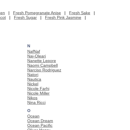
een
|
Fresh Pomegranate Anise
|
Fresh Sake
|
icot
|
Fresh Sugar
|
Fresh Pink Jasmine
|
N
NafNaf
Naj-Oleari
Nanette Lepore
Naomi Campbell
Narciso Rodriguez
Natori
Nautica
Nickel
Nicole Farhi
Nicole Miller
Nikos
Nina Ricci
O
Ocean
Ocean Dream
Ocean Pacific
Oliver Henry