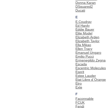
Donna Karan
DSquared2
Ducati
E
E.Coudray
Ed Hardy
Eddie Bauer
Elite Model
Elizabeth Arden
Elizabeth Taylor
Ella Mikao
Ellen Tracy
Emanuel Ungaro
Emilio Pucci
Ermenegildo Zegna
Escada
Escentric Molecules
Esprit
Estee Lauder
Etat Libre d`Orange
Etro
Exte
F
Faconnable
FCUK
Fendi