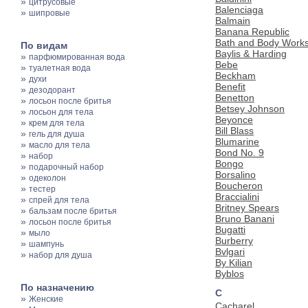
»
цитрусовые
Balenciaga
»
шипровые
Balmain
Banana Republic
Bath and Body Work
По видам
Baylis & Harding
»
парфюмированная вода
Bebe
»
туалетная вода
Beckham
»
духи
Benefit
»
дезодорант
Benetton
»
лосьон после бритья
Betsey Johnson
»
лосьон для тела
Beyonce
»
крем для тела
Bill Blass
»
гель для душа
Blumarine
»
масло для тела
Bond No. 9
»
набор
Bongo
»
подарочный набор
Borsalino
»
одеколон
Boucheron
»
тестер
Braccialini
»
спрей для тела
Britney Spears
»
бальзам после бритья
Bruno Banani
»
лосьон после бритья
Bugatti
»
мыло
Burberry
»
шампунь
Bvlgari
»
набор для душа
By Kilian
Byblos
По назначению
C
»
Женские
Cacharel