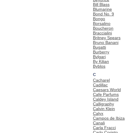
Bill Blass
Blumarine
Bond No. 9
Bongo
Borsalino
Boucheron
Braccialini
Britney Spears
Bruno Banani
Bugatti
Burberry
Bvlgari
By Kilian
Byblos
C
Cacharel
Cadillac
Caesars World
Cafe Parfums
Caldey Island
Calligraphy
Calvin Klein
Calyx
Campos de Ibiza
Canali
Carla Fracci
Carlo Corinto