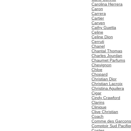
Carolina Herrera
Caron
Carrera
Cartier
Carven
Cathy Guetta
Celine
Celine Dion
Cerruti
Chanel
Chantal Thomas
Charles Jourdan
Chaumet Parfums
Chevignon
Chloe
Chopard
Christian Dior
Christian Lacroix
Christina Aguilera
Cigar
Cindy Crawford
Clarins
Clinique
Clive Christian
Coach
Comme des Garcons
Comptoir Sud Pacifi
Costes