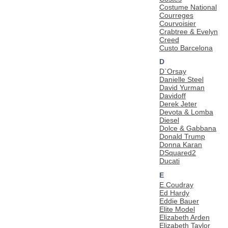
Costume National
Courreges
Courvoisier
Crabtree & Evelyn
Creed
Custo Barcelona
D
D`Orsay
Danielle Steel
David Yurman
Davidoff
Derek Jeter
Devota & Lomba
Diesel
Dolce & Gabbana
Donald Trump
Donna Karan
DSquared2
Ducati
E
E.Coudray
Ed Hardy
Eddie Bauer
Elite Model
Elizabeth Arden
Elizabeth Taylor