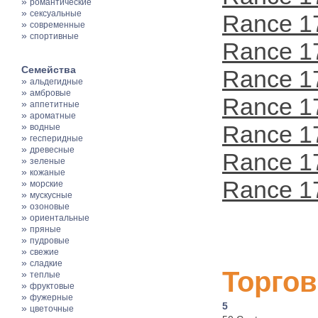
»
романтические
»
сексуальные
Rance 1
»
современные
»
спортивные
Rance 1
Семейства
Rance 1
»
альдегидные
»
амбровые
Rance 1
»
аппетитные
»
ароматные
»
Rance 1
водные
»
гесперидные
»
древесные
Rance 1
»
зеленые
»
кожаные
Rance 1
»
морские
»
мускусные
»
озоновые
»
ориентальные
»
пряные
»
пудровые
»
свежие
»
сладкие
Торгов
»
теплые
»
фруктовые
»
фужерные
5
»
цветочные