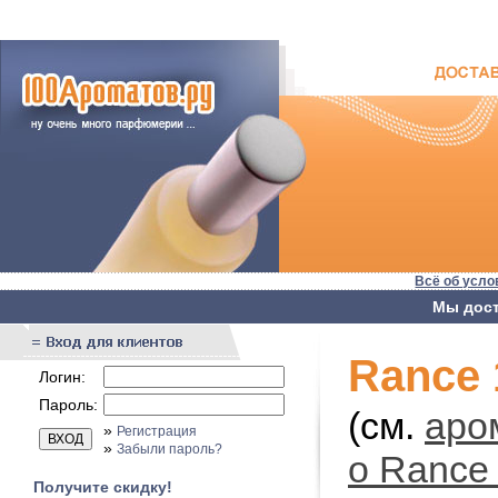
Всё об усло
Мы дост
Rance 
Логин:
Пароль:
(см.
аро
»
Регистрация
»
Забыли пароль?
о Rance
Получите скидку!