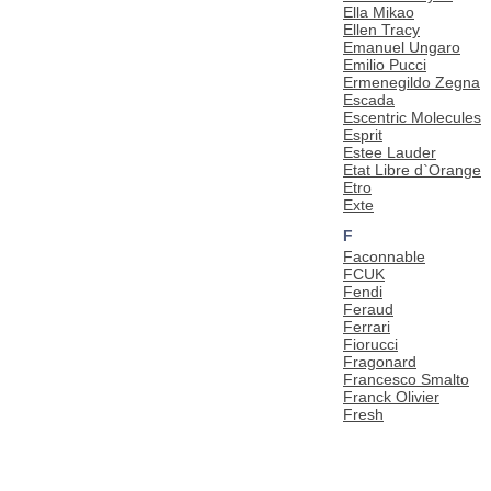
Ella Mikao
Ellen Tracy
Emanuel Ungaro
Emilio Pucci
Ermenegildo Zegna
Escada
Escentric Molecules
Esprit
Estee Lauder
Etat Libre d`Orange
Etro
Exte
F
Faconnable
FCUK
Fendi
Feraud
Ferrari
Fiorucci
Fragonard
Francesco Smalto
Franck Olivier
Fresh