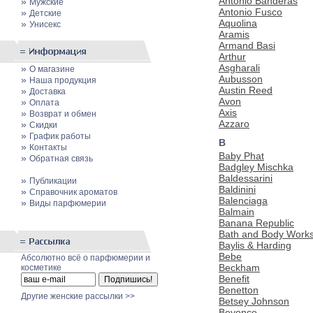
Antonio Banderas
»
Мужские
Antonio Fusco
»
Детские
Aquolina
»
Унисекс
Aramis
Armand Basi
Arthur
Asgharali
»
О магазине
Aubusson
»
Наша продукция
Austin Reed
»
Доставка
Avon
»
Оплата
Axis
»
Возврат и обмен
Azzaro
»
Скидки
»
График работы
B
»
Контакты
Baby Phat
»
Обратная связь
Badgley Mischka
Baldessarini
»
Публикации
Baldinini
»
Cправочник ароматов
Balenciaga
»
Виды парфюмерии
Balmain
Banana Republic
Bath and Body Work
Baylis & Harding
Bebe
Абсолютно всё о парфюмерии и
Beckham
косметике
Benefit
Benetton
Другие женские рассылки >>
Betsey Johnson
Beyonce