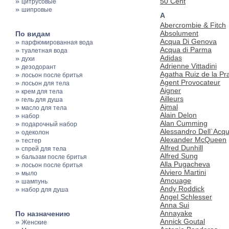
»
50 Cent
цитрусовые
»
шипровые
A
Abercrombie & Fitch
Absolument
По видам
Acqua Di Genova
»
парфюмированная вода
Acqua di Parma
»
туалетная вода
Adidas
»
духи
Adrienne Vittadini
»
дезодорант
Agatha Ruiz de la Pr
»
лосьон после бритья
Agent Provocateur
»
лосьон для тела
Aigner
»
крем для тела
Ailleurs
»
гель для душа
Ajmal
»
масло для тела
Alain Delon
»
набор
Alan Cumming
»
подарочный набор
Alessandro Dell`Acq
»
одеколон
Alexander McQueen
»
тестер
Alfred Dunhill
»
спрей для тела
Alfred Sung
»
бальзам после бритья
Alla Pugacheva
»
лосьон после бритья
Alviero Martini
»
мыло
Amouage
»
шампунь
Andy Roddick
»
набор для душа
Angel Schlesser
Anna Sui
Annayake
По назначению
Annick Goutal
»
Женские