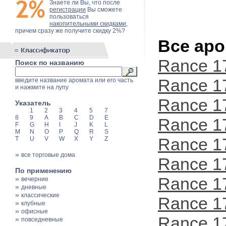
Знаете ли Вы, что после
регистрации
Вы сможете
пользоваться
накопительными скидками
,
причем сразу же получите скидку 2%?
Все аро
Rance 1
Поиск по названию
Rance 1
введите название аромата или его часть
и нажмите на лупу
Rance 17
Указатель
1
2
3
4
5
7
8
9
A
B
C
D
E
Rance 1
F
G
H
I
J
K
L
M
N
O
P
Q
R
S
Rance 1
T
U
V
W
X
Y
Z
»
все торговые дома
Rance 1
По применению
Rance 1
»
вечерние
»
дневные
»
классические
Rance 1
»
клубные
»
офисные
Rance 1
»
повседневные